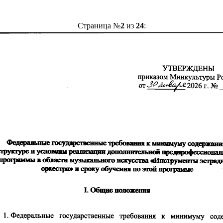
Страница №
2
из
24
: