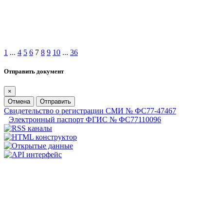
1
...
4
5
6
7
8
9
10
...
36
Отправить документ
×
Отмена
Отправить
Свидетельство о регистрации СМИ № ФС77-47467
Электронный паспорт ФГИС № ФС77110096