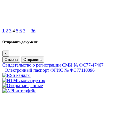
1
2
3
4
5
6
7
...
36
Отправить документ
×
Отмена
Отправить
Свидетельство о регистрации СМИ № ФС77-47467
Электронный паспорт ФГИС № ФС77110096