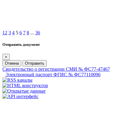
1
2
3
4
5
6
7
8
...
36
Отправить документ
×
Отмена
Отправить
Свидетельство о регистрации СМИ № ФС77-47467
Электронный паспорт ФГИС № ФС77110096