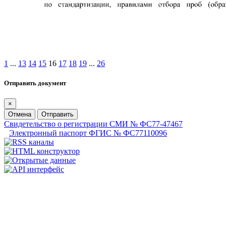
1
...
13
14
15
16
17
18
19
...
26
Отправить документ
×
Отмена
Отправить
Свидетельство о регистрации СМИ № ФС77-47467
Электронный паспорт ФГИС № ФС77110096