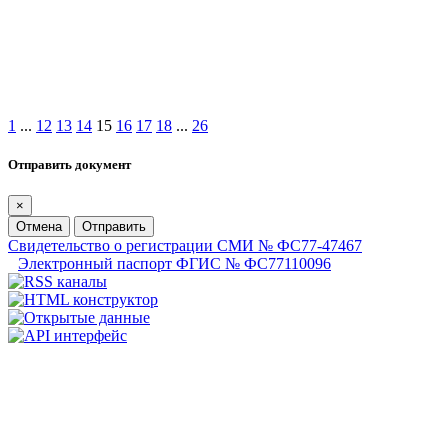
1
...
12
13
14
15
16
17
18
...
26
Отправить документ
×
Отмена
Отправить
Свидетельство о регистрации СМИ № ФС77-47467
Электронный паспорт ФГИС № ФС77110096