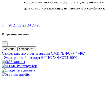
1
...
20
21
22
23
24
25
26
Отправить документ
×
Отмена
Отправить
Свидетельство о регистрации СМИ № ФС77-47467
Электронный паспорт ФГИС № ФС77110096