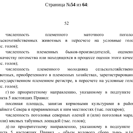
Страница №
54
из
64
: