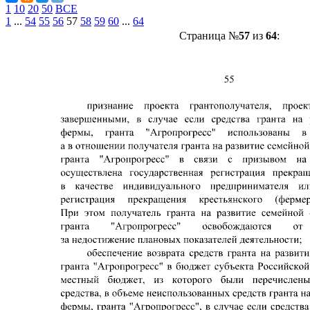
1
10
20
50
ВСЕ
1
...
54
55
56
57
58
59
60
...
64
Страница №
57
из
64
: