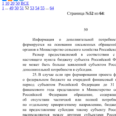
1
10
20
50
ВСЕ
1
...
49
50
51
52
53
54
55
...
64
Страница №
52
из
64
: