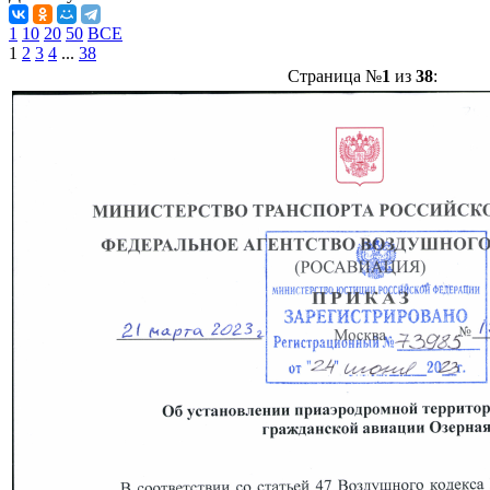
1
10
20
50
ВСЕ
1
2
3
4
...
38
Страница №
1
из
38
: