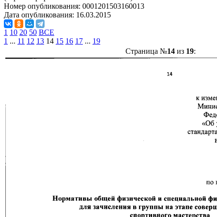
Номер опубликования:
0001201503160013
Дата опубликования:
16.03.2015
1
10
20
50
ВСЕ
1
...
11
12
13
14
15
16
17
...
19
Страница №
14
из
19
: