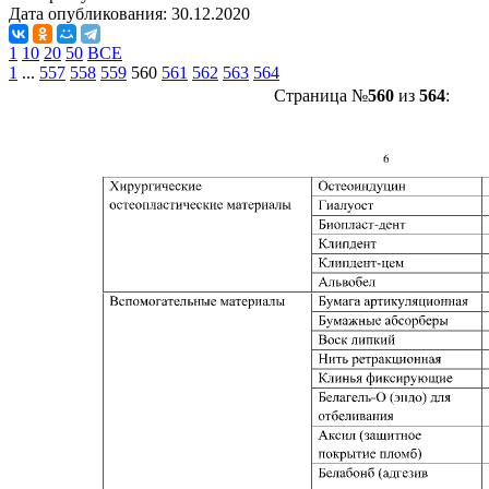
Дата опубликования:
30.12.2020
1
10
20
50
ВСЕ
1
...
557
558
559
560
561
562
563
564
Страница №
560
из
564
: