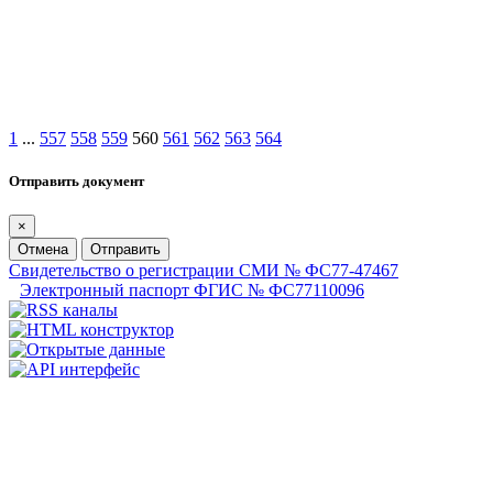
1
...
557
558
559
560
561
562
563
564
Отправить документ
×
Отмена
Отправить
Свидетельство о регистрации СМИ № ФС77-47467
Электронный паспорт ФГИС № ФС77110096