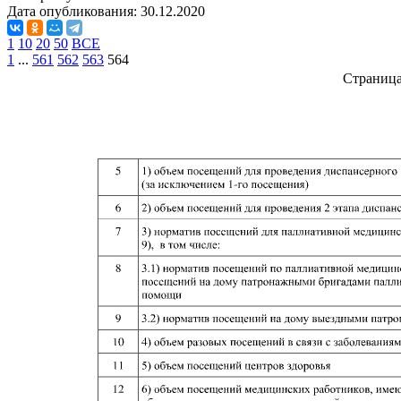
Дата опубликования:
30.12.2020
1
10
20
50
ВСЕ
1
...
561
562
563
564
Страниц