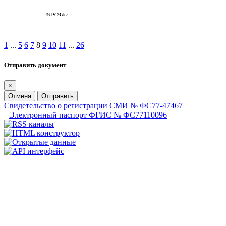
1
...
5
6
7
8
9
10
11
...
26
Отправить документ
×
Отмена
Отправить
Свидетельство о регистрации СМИ № ФС77-47467
Электронный паспорт ФГИС № ФС77110096