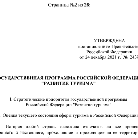
Страница №
2
из
26
: