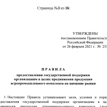
Страница №
3
из
16
: