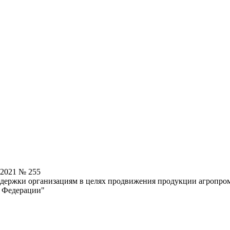
.2021 № 255
ддержки организациям в целях продвижения продукции агропро
й Федерации"