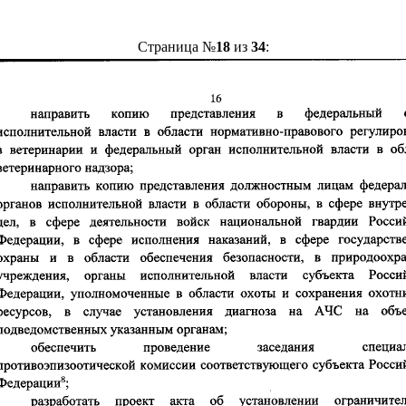
Страница №
18
из
34
: