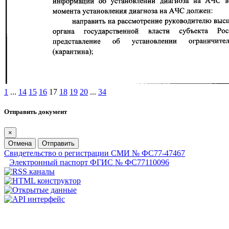
1
...
14
15
16
17
18
19
20
...
34
Отправить документ
×
Отмена
Отправить
Свидетельство о регистрации СМИ № ФС77-47467
Электронный паспорт ФГИС № ФС77110096