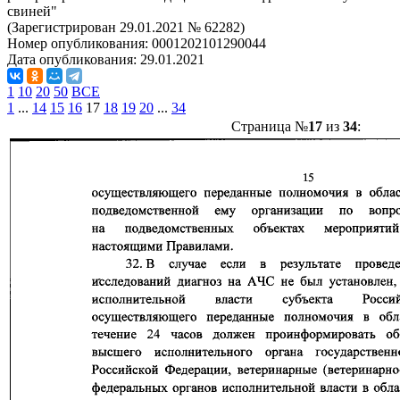
свиней"
(Зарегистрирован 29.01.2021 № 62282)
Номер опубликования:
0001202101290044
Дата опубликования:
29.01.2021
1
10
20
50
ВСЕ
1
...
14
15
16
17
18
19
20
...
34
Страница №
17
из
34
: