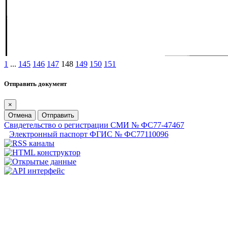
1
...
145
146
147
148
149
150
151
Отправить документ
×
Отмена
Отправить
Свидетельство о регистрации СМИ № ФС77-47467
Электронный паспорт ФГИС № ФС77110096