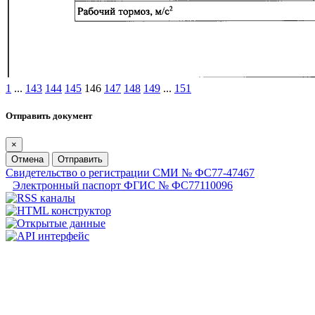
1
...
143
144
145
146
147
148
149
...
151
Отправить документ
×
Отмена
Отправить
Свидетельство о регистрации СМИ № ФС77-47467
Электронный паспорт ФГИС № ФС77110096