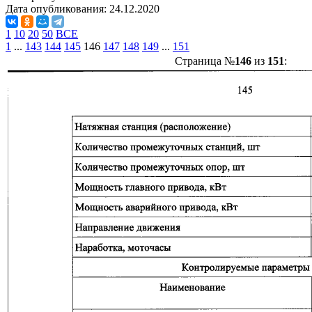
Дата опубликования:
24.12.2020
1
10
20
50
ВСЕ
1
...
143
144
145
146
147
148
149
...
151
Страница №
146
из
151
: