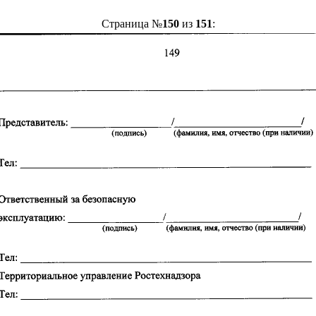
Страница №
150
из
151
: