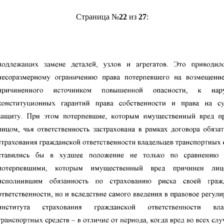
Страница №
22
из
27
: