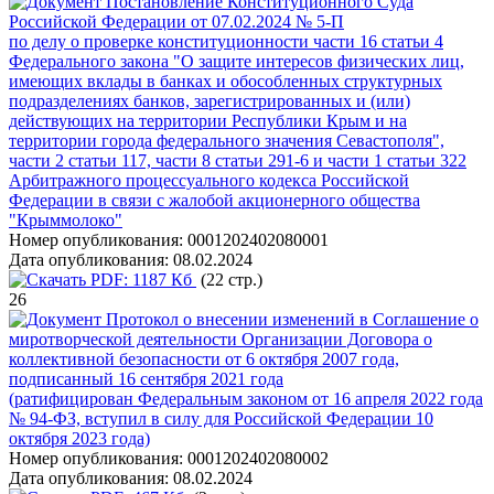
Постановление Конституционного Суда
Российской Федерации от 07.02.2024 № 5-П
по делу о проверке конституционности части 16 статьи 4
Федерального закона "О защите интересов физических лиц,
имеющих вклады в банках и обособленных структурных
подразделениях банков, зарегистрированных и (или)
действующих на территории Республики Крым и на
территории города федерального значения Севастополя",
части 2 статьи 117, части 8 статьи 291-6 и части 1 статьи 322
Арбитражного процессуального кодекса Российской
Федерации в связи с жалобой акционерного общества
"Крыммолоко"
Номер опубликования:
0001202402080001
Дата опубликования:
08.02.2024
PDF:
1187 Кб
(22 стр.)
26
Протокол о внесении изменений в Соглашение о
миротворческой деятельности Организации Договора о
коллективной безопасности от 6 октября 2007 года,
подписанный 16 сентября 2021 года
(ратифицирован Федеральным законом от 16 апреля 2022 года
№ 94-ФЗ, вступил в силу для Российской Федерации 10
октября 2023 года)
Номер опубликования:
0001202402080002
Дата опубликования:
08.02.2024