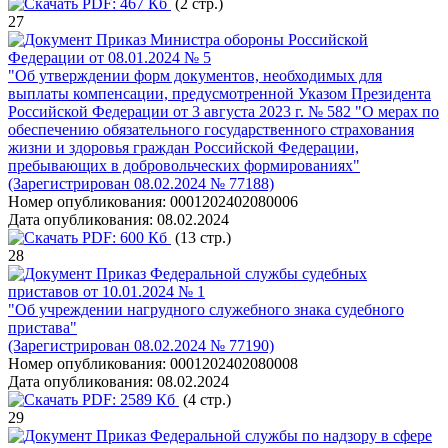
PDF:
467 Кб
(2 стр.)
27
Приказ Министра обороны Российской
Федерации от 08.01.2024 № 5
"Об утверждении форм документов, необходимых для
выплаты компенсации, предусмотренной Указом Президента
Российской Федерации от 3 августа 2023 г. № 582 "О мерах по
обеспечению обязательного государственного страхования
жизни и здоровья граждан Российской Федерации,
пребывающих в добровольческих формированиях"
(Зарегистрирован 08.02.2024 № 77188)
Номер опубликования:
0001202402080006
Дата опубликования:
08.02.2024
PDF:
600 Кб
(13 стр.)
28
Приказ Федеральной службы судебных
приставов от 10.01.2024 № 1
"Об учреждении нагрудного служебного знака судебного
пристава"
(Зарегистрирован 08.02.2024 № 77190)
Номер опубликования:
0001202402080008
Дата опубликования:
08.02.2024
PDF:
2589 Кб
(4 стр.)
29
Приказ Федеральной службы по надзору в сфере