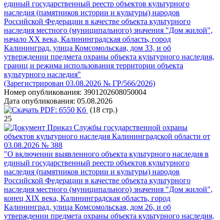
единый государственный реестр объектов культурного
наследия (памятников истории и культуры) народов
Российской Федерации в качестве объекта культурного
наследия местного (муниципального) значения "Дом жилой",
начало XX века, Калининградская область, город
Калининград, улица Комсомольская, дом 33, и об
утверждении предмета охраны объекта культурного наследия,
границ и режима использования территории объекта
культурного наследия"
(Зарегистрирован 03.08.2026 № ГР/566/2026)
Номер опубликования:
3901202608050004
Дата опубликования:
05.08.2026
PDF:
6550 Кб
(18 стр.)
25
Приказ Службы государственной охраны
объектов культурного наследия Калининградской области от
03.08.2026 № 388
"О включении выявленного объекта культурного наследия в
единый государственный реестр объектов культурного
наследия (памятников истории и культуры) народов
Российской Федерации в качестве объекта культурного
наследия местного (муниципального) значения "Дом жилой",
конец XIX века, Калининградская область, город
Калининград, улица Комсомольская, дом 26, и об
утверждении предмета охраны объекта культурного наследия,