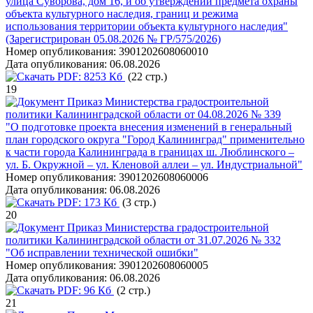
улица Суворова, дом 16, и об утверждении предмета охраны
объекта культурного наследия, границ и режима
использования территории объекта культурного наследия"
(Зарегистрирован 05.08.2026 № ГР/575/2026)
Номер опубликования:
3901202608060010
Дата опубликования:
06.08.2026
PDF:
8253 Кб
(22 стр.)
19
Приказ Министерства градостроительной
политики Калининградской области от 04.08.2026 № 339
"О подготовке проекта внесения изменений в генеральный
план городского округа "Город Калининград" применительно
к части города Калининграда в границах ш. Люблинского –
ул. Б. Окружной – ул. Кленовой аллеи – ул. Индустриальной"
Номер опубликования:
3901202608060006
Дата опубликования:
06.08.2026
PDF:
173 Кб
(3 стр.)
20
Приказ Министерства градостроительной
политики Калининградской области от 31.07.2026 № 332
"Об исправлении технической ошибки"
Номер опубликования:
3901202608060005
Дата опубликования:
06.08.2026
PDF:
96 Кб
(2 стр.)
21