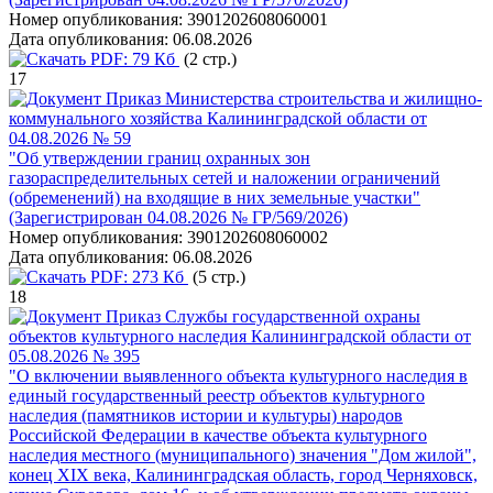
Номер опубликования:
3901202608060001
Дата опубликования:
06.08.2026
PDF:
79 Кб
(2 стр.)
17
Приказ Министерства строительства и жилищно-
коммунального хозяйства Калининградской области от
04.08.2026 № 59
"Об утверждении границ охранных зон
газораспределительных сетей и наложении ограничений
(обременений) на входящие в них земельные участки"
(Зарегистрирован 04.08.2026 № ГР/569/2026)
Номер опубликования:
3901202608060002
Дата опубликования:
06.08.2026
PDF:
273 Кб
(5 стр.)
18
Приказ Службы государственной охраны
объектов культурного наследия Калининградской области от
05.08.2026 № 395
"О включении выявленного объекта культурного наследия в
единый государственный реестр объектов культурного
наследия (памятников истории и культуры) народов
Российской Федерации в качестве объекта культурного
наследия местного (муниципального) значения "Дом жилой",
конец XIX века, Калининградская область, город Черняховск,