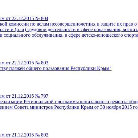
м от 22.12.2015 № 804
ой комиссии по делам несовершеннолетних и защите их прав о 
ости и (или) трудовой деятельности в сфере образования, воспи
и социального обслуживания, в сфере детско-юношеского спорта
м от 22.12.2015 № 803
ству пляжей общего пользования Республики Крым"
м от 21.12.2015 № 797
 реализации Региональной программы капитального ремонта общ
ением Совета министров Республики Крым от 30 ноября 2015 го
м от 21.12.2015 № 802