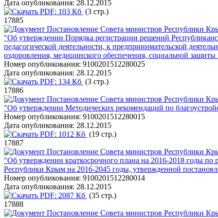
Дата опубликования:
28.12.2015
PDF:
103 Кб
(3 стр.)
17885
Постановление Совета министров Республики Кры
"Об утверждении Порядка регистрации решений Республиканск
педагогической деятельности, к предпринимательской деятельн
оздоровления, медицинского обеспечения, социальной защиты 
Номер опубликования:
9100201512280025
Дата опубликования:
28.12.2015
PDF:
134 Кб
(3 стр.)
17886
Постановление Совета министров Республики Кры
"Об утверждении Методических рекомендаций по благоустрой
Номер опубликования:
9100201512280015
Дата опубликования:
28.12.2015
PDF:
1012 Кб
(19 стр.)
17887
Постановление Совета министров Республики Кры
"Об утверждении краткосрочного плана на 2016-2018 годы по
Республики Крым на 2016-2045 годы, утвержденной постановл
Номер опубликования:
9100201512280014
Дата опубликования:
28.12.2015
PDF:
2087 Кб
(35 стр.)
17888
Постановление Совета министров Республики Кры