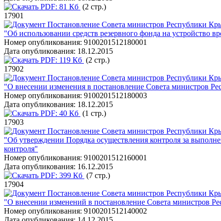
PDF:
81 Кб
(2 стр.)
17901
Постановление Совета министров Республики Кры
"Об использовании средств резервного фонда на устройство вр
Номер опубликования:
9100201512180001
Дата опубликования:
18.12.2015
PDF:
119 Кб
(2 стр.)
17902
Постановление Совета министров Республики Кры
"О внесении изменения в постановление Совета министров Рес
Номер опубликования:
9100201512180003
Дата опубликования:
18.12.2015
PDF:
40 Кб
(1 стр.)
17903
Постановление Совета министров Республики Кры
"Об утверждении Порядка осуществления контроля за выполне
контроля"
Номер опубликования:
9100201512160001
Дата опубликования:
16.12.2015
PDF:
399 Кб
(7 стр.)
17904
Постановление Совета министров Республики Кры
"О внесении изменений в постановление Совета министров Ре
Номер опубликования:
9100201512140002
Дата опубликования:
14.12.2015