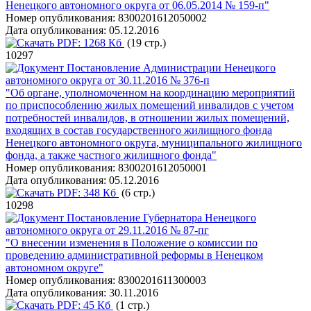
Ненецкого автономного округа от 06.05.2014 № 159-п"
Номер опубликования:
8300201612050002
Дата опубликования:
05.12.2016
PDF:
1268 Кб
(19 стр.)
10297
Постановление Администрации Ненецкого
автономного округа от 30.11.2016 № 376-п
"Об органе, уполномоченном на координацию мероприятий
по приспособлению жилых помещений инвалидов с учетом
потребностей инвалидов, в отношении жилых помещений,
входящих в состав государственного жилищного фонда
Ненецкого автономного округа, муниципального жилищного
фонда, а также частного жилищного фонда"
Номер опубликования:
8300201612050001
Дата опубликования:
05.12.2016
PDF:
348 Кб
(6 стр.)
10298
Постановление Губернатора Ненецкого
автономного округа от 29.11.2016 № 87-пг
"О внесении изменения в Положение о комиссии по
проведению административной реформы в Ненецком
автономном округе"
Номер опубликования:
8300201611300003
Дата опубликования:
30.11.2016
PDF:
45 Кб
(1 стр.)