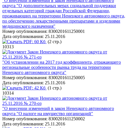
"О внесении изменений в закон Ненецкого автономного
округа "О дополнительных мерах социальной поддержки
отдельных категорий граждан Российской Федерации,
проживающих на территории Ненецкого автономного округа,
по обеспечению лекарственными препаратами и изделиями
медицинского назначения"
Номер опубликования:
8300201611250001
Дата опубликования:
25.11.2016
PDF:
60 Кб
(2 стр.)
10313
Закон Ненецкого автономного округа от
25.11.2016 № 271-оз
"Об установлении на 2017 год коэффициента, отражающего
региональные особенности рынка труда на территории
Ненецкого автономного округа"
Номер опубликования:
8300201611250005
Дата опубликования:
25.11.2016
PDF:
42 Кб
(1 стр.)
10314
Закон Ненецкого автономного округа от
25.11.2016 № 270-оз
"О внесении изменений в закон Ненецкого автономного
округа "О налоге на имущество организаций"
Номер опубликования:
8300201611250002
Дата опубликования:
25.11.2016