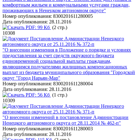
комфортным жильем и коммунальными услугами граждан,
проживающих в Ненецком автономном округе"
Номер опубликования:
8300201611280005
Дата опубликования:
28.11.2016
PDF:
99 Кб
(2 стр.)
10308
Постановление Администрации Ненецкого
автономного округа от 25.11.2016 № 372-п
"О внесении изменения в Положение о порядке и условиях
предоставления за счет средств окружного бюджета
единовременной социальной выплаты гражданам,
являющимся получателями жилищных компенсационных
выплат из бюджета муниципального образования "Городской
округ "Город Нарьян-Мар"
Номер опубликования:
8300201611280004
Дата опубликования:
28.11.2016
PDF:
56 Кб
(1 стр.)
10309
Постановление Администрации Ненецкого
автономного округа от 25.11.2016 № 371-п
"О внесении изменений в постановление Администрации
Ненецкого автономного округа от 28.11.2014 № 462-п"
Номер опубликования:
8300201611280003
Дата опубликования:
28.11.2016
PDF:
115 Кб
(2 стр.)