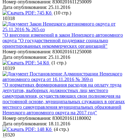
Номер опубликования:
8300201611250009
Дата опубликования:
25.11.2016
PDF:
745 Кб
(10 стр.)
10318
Закон Ненецкого автономного округа от
25.11.2016 № 265-оз
"О внесении изменений в закон Ненецкого автономного
округа "О государственной поддержке социально
ориентированных некоммерческих организаций"
Номер опубликования:
8300201611250008
Дата опубликования:
25.11.2016
PDF:
54 Кб
(1 стр.)
10319
Постановление Администрации Ненецкого
автономного округа от 16.11.2016 № 369-п
"О нормативах формирования расходов на оплату труда
депутатов, выборных должностных лиц местного
самоуправления, осуществляющих свои полномочия на
постоянной основе, муниципальных служащих в органах
местного самоуправления муниципальных образований
Ненецкого автономного округа на 2017 год"
Номер опубликования:
8300201611180002
Дата опубликования:
18.11.2016
PDF:
148 Кб
(4 стр.)
10320