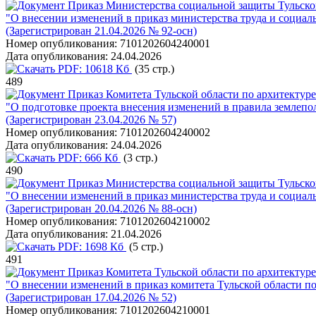
Приказ Министерства социальной защиты Тульской
"О внесении изменений в приказ министерства труда и социаль
(Зарегистрирован 21.04.2026 № 92-осн)
Номер опубликования:
7101202604240001
Дата опубликования:
24.04.2026
PDF:
10618 Кб
(35 стр.)
489
Приказ Комитета Тульской области по архитектуре 
"О подготовке проекта внесения изменений в правила землепо
(Зарегистрирован 23.04.2026 № 57)
Номер опубликования:
7101202604240002
Дата опубликования:
24.04.2026
PDF:
666 Кб
(3 стр.)
490
Приказ Министерства социальной защиты Тульской
"О внесении изменений в приказ министерства труда и социаль
(Зарегистрирован 20.04.2026 № 88-осн)
Номер опубликования:
7101202604210002
Дата опубликования:
21.04.2026
PDF:
1698 Кб
(5 стр.)
491
Приказ Комитета Тульской области по архитектуре 
"О внесении изменений в приказ комитета Тульской области по 
(Зарегистрирован 17.04.2026 № 52)
Номер опубликования:
7101202604210001