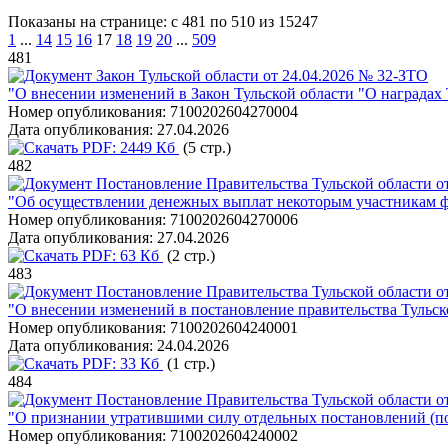
Показаны на странице: с 481 по 510 из 15247
1
...
14
15
16
17
18
19
20
...
509
481
Закон Тульской области от 24.04.2026 № 32-ЗТО
"О внесении изменений в Закон Тульской области "О наградах 
Номер опубликования:
7100202604270004
Дата опубликования:
27.04.2026
PDF:
2449 Кб
(5 стр.)
482
Постановление Правительства Тульской области от
"Об осуществлении денежных выплат некоторым участникам фи
Номер опубликования:
7100202604270006
Дата опубликования:
27.04.2026
PDF:
63 Кб
(2 стр.)
483
Постановление Правительства Тульской области от
"О внесении изменений в постановление правительства Тульско
Номер опубликования:
7100202604240001
Дата опубликования:
24.04.2026
PDF:
33 Кб
(1 стр.)
484
Постановление Правительства Тульской области от
"О признании утратившими силу отдельных постановлений (по
Номер опубликования:
7100202604240002