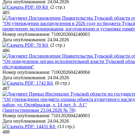
Дата опубликования:
24.04.2026
PDF:
69 Кб
(2 стр.)
485
Постановление Правительства Тульской области от
"Об утверждении распределения в 2026 году из бюджета Туль
проведению экспонирования, изготовлению и установке памятн
Номер опубликования:
7100202604240003
Дата опубликования:
24.04.2026
PDF:
70 Кб
(2 стр.)
486
Постановление Правительства Тульской области от
"Об определении органа исполнительной власти Тульской обл
обслуживания"
Номер опубликования:
7100202604240004
Дата опубликования:
24.04.2026
PDF:
1742 Кб
(6 стр.)
487
Приказ Инспекции Тульской области по государств
"Об утверждении предмета охраны объекта культурного наследия
район, ул. Октябрьская, д. 14 лит. А, А1"
(Зарегистрирован 23.04.2026 № 78)
Номер опубликования:
7101202604240003
Дата опубликования:
24.04.2026
PDF:
14431 Кб
(13 стр.)
488