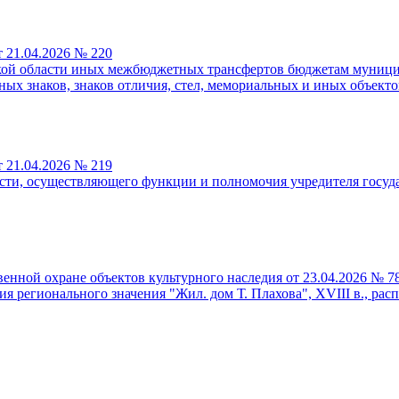
 21.04.2026 № 220
ской области иных межбюджетных трансфертов бюджетам муници
ых знаков, знаков отличия, стел, мемориальных и иных объекто
 21.04.2026 № 219
асти, осуществляющего функции и полномочия учредителя госуд
енной охране объектов культурного наследия от 23.04.2026 № 7
 регионального значения "Жил. дом Т. Плахова", XVIII в., распо