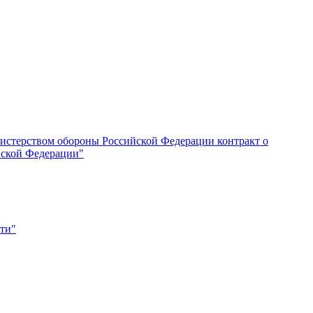
истерством обороны Российской Федерации контракт о
йской Федерации"
сти"