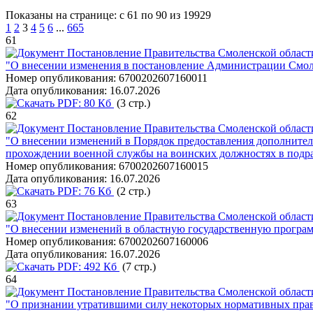
Показаны на странице: с 61 по 90 из 19929
1
2
3
4
5
6
...
665
61
Постановление Правительства Смоленской области
"О внесении изменения в постановление Администрации Смоле
Номер опубликования:
6700202607160011
Дата опубликования:
16.07.2026
PDF:
80 Кб
(3 стр.)
62
Постановление Правительства Смоленской области
"О внесении изменений в Порядок предоставления дополните
прохождении военной службы на воинских должностях в подр
Номер опубликования:
6700202607160015
Дата опубликования:
16.07.2026
PDF:
76 Кб
(2 стр.)
63
Постановление Правительства Смоленской области
"О внесении изменений в областную государственную програм
Номер опубликования:
6700202607160006
Дата опубликования:
16.07.2026
PDF:
492 Кб
(7 стр.)
64
Постановление Правительства Смоленской области
"О признании утратившими силу некоторых нормативных пра