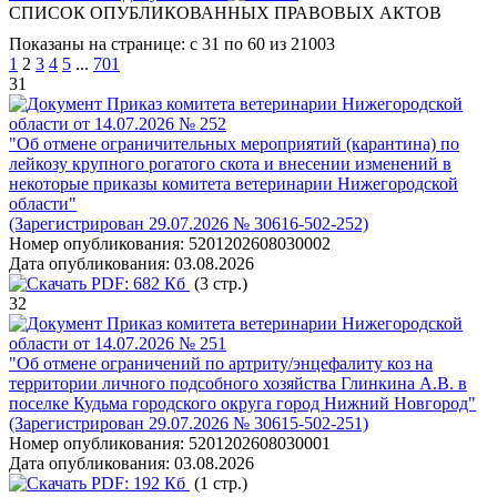
СПИСОК ОПУБЛИКОВАННЫХ ПРАВОВЫХ АКТОВ
Показаны на странице: с 31 по 60 из 21003
1
2
3
4
5
...
701
31
Приказ комитета ветеринарии Нижегородской
области от 14.07.2026 № 252
"Об отмене ограничительных мероприятий (карантина) по
лейкозу крупного рогатого скота и внесении изменений в
некоторые приказы комитета ветеринарии Нижегородской
области"
(Зарегистрирован 29.07.2026 № 30616-502-252)
Номер опубликования:
5201202608030002
Дата опубликования:
03.08.2026
PDF:
682 Кб
(3 стр.)
32
Приказ комитета ветеринарии Нижегородской
области от 14.07.2026 № 251
"Об отмене ограничений по артриту/энцефалиту коз на
территории личного подсобного хозяйства Глинкина А.В. в
поселке Кудьма городского округа город Нижний Новгород"
(Зарегистрирован 29.07.2026 № 30615-502-251)
Номер опубликования:
5201202608030001
Дата опубликования:
03.08.2026
PDF:
192 Кб
(1 стр.)