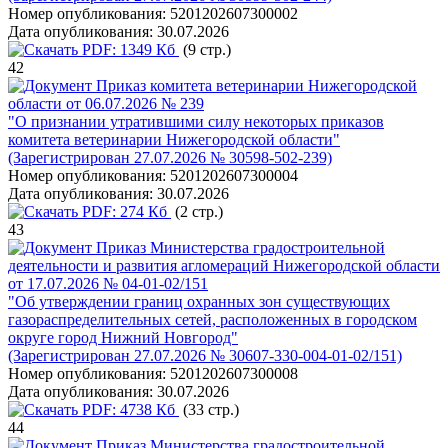
Номер опубликования:
5201202607300002
Дата опубликования:
30.07.2026
PDF:
1349 Кб
(9 стр.)
42
Приказ комитета ветеринарии Нижегородской
области от 06.07.2026 № 239
"О признании утратившими силу некоторых приказов
комитета ветеринарии Нижегородской области"
(Зарегистрирован 27.07.2026 № 30598-502-239)
Номер опубликования:
5201202607300004
Дата опубликования:
30.07.2026
PDF:
274 Кб
(2 стр.)
43
Приказ Министерства градостроительной
деятельности и развития агломераций Нижегородской области
от 17.07.2026 № 04-01-02/151
"Об утверждении границ охранных зон существующих
газораспределительных сетей, расположенных в городском
округе город Нижний Новгород"
(Зарегистрирован 27.07.2026 № 30607-330-004-01-02/151)
Номер опубликования:
5201202607300008
Дата опубликования:
30.07.2026
PDF:
4738 Кб
(33 стр.)
44
Приказ Министерства градостроительной