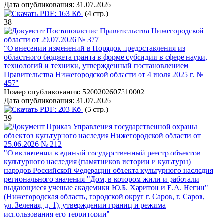
Дата опубликования:
31.07.2026
PDF:
163 Кб
(4 стр.)
38
Постановление Правительства Нижегородской
области от 29.07.2026 № 377
"О внесении изменений в Порядок предоставления из
областного бюджета гранта в форме субсидии в сфере науки,
технологий и техники, утвержденный постановлением
Правительства Нижегородской области от 4 июля 2025 г. №
457"
Номер опубликования:
5200202607310002
Дата опубликования:
31.07.2026
PDF:
203 Кб
(5 стр.)
39
Приказ Управления государственной охраны
объектов культурного наследия Нижегородской области от
25.06.2026 № 212
"О включении в единый государственный реестр объектов
культурного наследия (памятников истории и культуры)
народов Российской Федерации объекта культурного наследия
регионального значения "Дом, в котором жили и работали
выдающиеся ученые академики Ю.Б. Харитон и Е.А. Негин"
(Нижегородская область, городской округ г. Саров, г. Саров,
ул. Зеленая, д. 1), утверждении границ и режима
использования его территории"