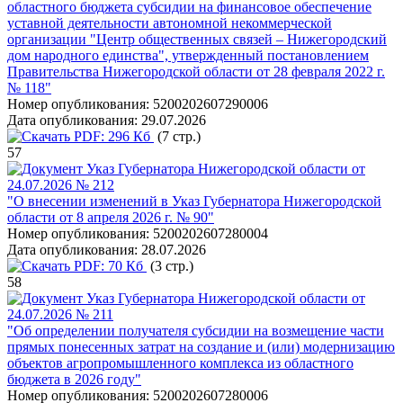
областного бюджета субсидии на финансовое обеспечение
уставной деятельности автономной некоммерческой
организации "Центр общественных связей – Нижегородский
дом народного единства", утвержденный постановлением
Правительства Нижегородской области от 28 февраля 2022 г.
№ 118"
Номер опубликования:
5200202607290006
Дата опубликования:
29.07.2026
PDF:
296 Кб
(7 стр.)
57
Указ Губернатора Нижегородской области от
24.07.2026 № 212
"О внесении изменений в Указ Губернатора Нижегородской
области от 8 апреля 2026 г. № 90"
Номер опубликования:
5200202607280004
Дата опубликования:
28.07.2026
PDF:
70 Кб
(3 стр.)
58
Указ Губернатора Нижегородской области от
24.07.2026 № 211
"Об определении получателя субсидии на возмещение части
прямых понесенных затрат на создание и (или) модернизацию
объектов агропромышленного комплекса из областного
бюджета в 2026 году"
Номер опубликования:
5200202607280006