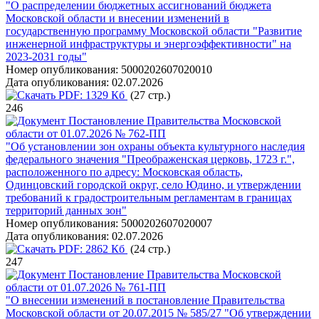
"О распределении бюджетных ассигнований бюджета
Московской области и внесении изменений в
государственную программу Московской области "Развитие
инженерной инфраструктуры и энергоэффективности" на
2023-2031 годы"
Номер опубликования:
5000202607020010
Дата опубликования:
02.07.2026
PDF:
1329 Кб
(27 стр.)
246
Постановление Правительства Московской
области от 01.07.2026 № 762-ПП
"Об установлении зон охраны объекта культурного наследия
федерального значения "Преображенская церковь, 1723 г.",
расположенного по адресу: Московская область,
Одинцовский городской округ, село Юдино, и утверждении
требований к градостроительным регламентам в границах
территорий данных зон"
Номер опубликования:
5000202607020007
Дата опубликования:
02.07.2026
PDF:
2862 Кб
(24 стр.)
247
Постановление Правительства Московской
области от 01.07.2026 № 761-ПП
"О внесении изменений в постановление Правительства
Московской области от 20.07.2015 № 585/27 "Об утверждении