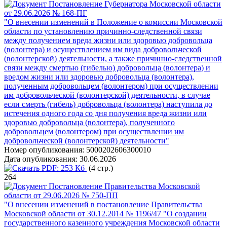
Постановление Губернатора Московской области
от 29.06.2026 № 168-ПГ
"О внесении изменений в Положение о комиссии Московской
области по установлению причинно-следственной связи
между получением вреда жизни или здоровью добровольца
(волонтера) и осуществлением им вида добровольческой
(волонтерской) деятельности, а также причинно-следственной
связи между смертью (гибелью) добровольца (волонтера) и
вредом жизни или здоровью добровольца (волонтера),
полученным добровольцем (волонтером) при осуществлении
им добровольческой (волонтерской) деятельности, в случае
если смерть (гибель) добровольца (волонтера) наступила до
истечения одного года со дня получения вреда жизни или
здоровью добровольца (волонтера), полученного
добровольцем (волонтером) при осуществлении им
добровольческой (волонтерской) деятельности"
Номер опубликования:
5000202606300010
Дата опубликования:
30.06.2026
PDF:
253 Кб
(4 стр.)
264
Постановление Правительства Московской
области от 29.06.2026 № 750-ПП
"О внесении изменений в постановление Правительства
Московской области от 30.12.2014 № 1196/47 "О создании
государственного казенного учреждения Московской области