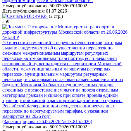
бюджетном процессе в Московской области"
Номер опубликования:
5000202607010002
Дата опубликования:
01.07.2026
PDF:
49 Кб
(2 стр.)
259
Распоряжение Министерства транспорта и
дорожной инфраструктуры Московской области от 26.06.2026
№ 538-Р
"О внесении изменений в перечень перевозчиков, которым
выдано свидетельство об осуществлении перевозок по
смежным межрегиональным маршрутам регулярных
перевозок автомобильным транспортом, если начальный
остановочный пункт находится на территории Московской
области, межмуниципальным маршрутам регулярных
перевозок, муниципальным маршрутам регулярных
перевозок, и с которыми согласован размер компенсации из
бюджета Московской области недополученных доходов,
связанных с предоставлением льгот на проезд отдельным
категориям граждан и скидок при оплате проезда единой
транспортной картой, транспортной картой иного субъекта
Российской Федерации при осуществлении регулярных
перевозок по нерегулируемым тарифам, с указанием
маршрутов на 2026 год"
(Зарегистрирован 26.06.2026 № 13-815/2026)
Номер опубликования:
5001202607010002