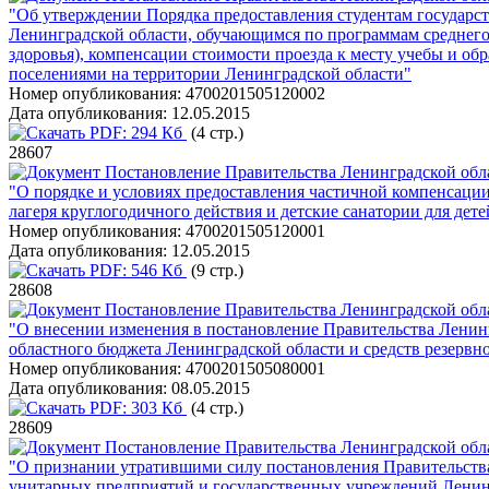
"Об утверждении Порядка предоставления студентам государс
Ленинградской области, обучающимся по программам среднего
здоровья), компенсации стоимости проезда к месту учебы и о
поселениями на территории Ленинградской области"
Номер опубликования:
4700201505120002
Дата опубликования:
12.05.2015
PDF:
294 Кб
(4 стр.)
28607
Постановление Правительства Ленинградской обла
"О порядке и условиях предоставления частичной компенсации
лагеря круглогодичного действия и детские санатории для дет
Номер опубликования:
4700201505120001
Дата опубликования:
12.05.2015
PDF:
546 Кб
(9 стр.)
28608
Постановление Правительства Ленинградской обла
"О внесении изменения в постановление Правительства Ленинг
областного бюджета Ленинградской области и средств резервн
Номер опубликования:
4700201505080001
Дата опубликования:
08.05.2015
PDF:
303 Кб
(4 стр.)
28609
Постановление Правительства Ленинградской обла
"О признании утратившими силу постановления Правительства 
унитарных предприятий и государственных учреждений Ленинг