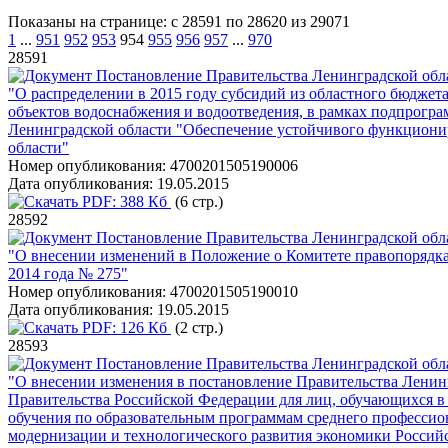
Показаны на странице: с 28591 по 28620 из 29071
1
...
951
952
953
954
955
956
957
...
970
28591
Постановление Правительства Ленинградской обла
"О распределении в 2015 году субсидий из областного бюдже
объектов водоснабжения и водоотведения, в рамках подпрогр
Ленинградской области "Обеспечение устойчивого функциони
области"
Номер опубликования:
4700201505190006
Дата опубликования:
19.05.2015
PDF:
388 Кб
(6 стр.)
28592
Постановление Правительства Ленинградской обла
"О внесении изменений в Положение о Комитете правопорядка
2014 года № 275"
Номер опубликования:
4700201505190010
Дата опубликования:
19.05.2015
PDF:
126 Кб
(2 стр.)
28593
Постановление Правительства Ленинградской обла
"О внесении изменения в постановление Правительства Ленинг
Правительства Российской Федерации для лиц, обучающихся в
обучения по образовательным программам среднего професси
модернизации и технологического развития экономики Россий