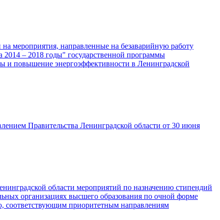
 на мероприятия, направленные на безаварийную работу
а 2014 – 2018 годы" государственной программы
ры и повышение энергоэффективности в Ленинградской
влением Правительства Ленинградской области от 30 июня
Ленинградской области мероприятий по назначению стипендий
льных организациях высшего образования по очной форме
ию, соответствующим приоритетным направлениям