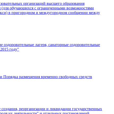
азовательных организаций высшего образования
я (для обучающихся с ограниченными возможностями
такси) в пригородном и междугородном сообщении между
е оздоровительные лагеря, санаторные оздоровительные
 2015 году"
ии Порядка размещения временно свободных средств
е создания, реорганизации и ликвидации государственных
роля их деятельности" и отдельных постановлений