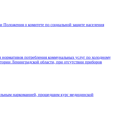
ии Положения о комитете по социальной защите населения
ии нормативов потребления коммунальных услуг по холодному
ории Ленинградской области, при отсутствии приборов
 больным наркоманией, прошедшим курс медицинской