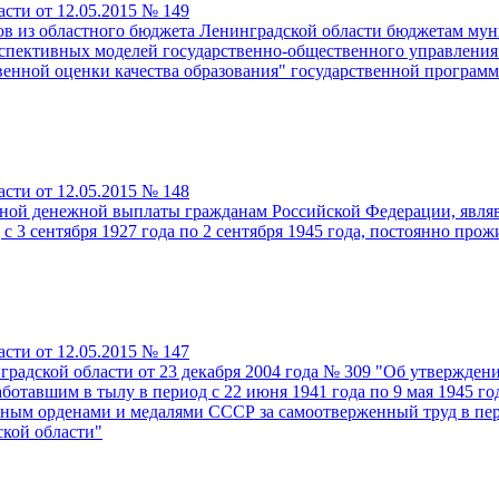
сти от 12.05.2015 № 149
ов из областного бюджета Ленинградской области бюджетам му
спективных моделей государственно-общественного управления 
енной оценки качества образования" государственной програм
сти от 12.05.2015 № 148
чной денежной выплаты гражданам Российской Федерации, явл
с 3 сентября 1927 года по 2 сентября 1945 года, постоянно пр
сти от 12.05.2015 № 147
радской области от 23 декабря 2004 года № 309 "Об утвержден
тавшим в тылу в период с 22 июня 1941 года по 9 мая 1945 год
ным орденами и медалями СССР за самоотверженный труд в пер
кой области"