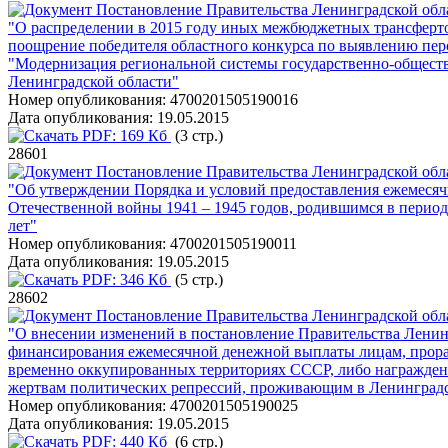
Постановление Правительства Ленинградской обла
"О распределении в 2015 году иных межбюджетных трансферт
поощрение победителя областного конкурса по выявлению пер
"Модернизация региональной системы государственно-обществ
Ленинградской области"
Номер опубликования:
4700201505190016
Дата опубликования:
19.05.2015
PDF:
169 Кб
(3 стр.)
28601
Постановление Правительства Ленинградской обла
"Об утверждении Порядка и условий предоставления ежемеся
Отечественной войны 1941 – 1945 годов, родившимся в период 
лет"
Номер опубликования:
4700201505190011
Дата опубликования:
19.05.2015
PDF:
346 Кб
(5 стр.)
28602
Постановление Правительства Ленинградской обла
"О внесении изменений в постановление Правительства Ленинг
финансирования ежемесячной денежной выплаты лицам, прорабо
временно оккупированных территориях СССР, либо награжден
жертвам политических репрессий, проживающим в Ленинградс
Номер опубликования:
4700201505190025
Дата опубликования:
19.05.2015
PDF:
440 Кб
(6 стр.)