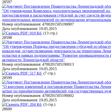
28597
Постановление Правительства Ленинградской обла
"Об утверждении Комплекса дополнительных мероприятий по 
предоставления и расходования субсидий за счет средств фед
дополнительных мероприятий по модернизации муниципальных
Номер опубликования:
4700201505190007
Дата опубликования:
19.05.2015
PDF:
919 Кб
(13 стр.)
28598
Постановление Правительства Ленинградской обла
"Об утверждении Порядка предоставления субсидий из област
инвалидов, осуществляющим деятельность на территории Ленин
оснастки в рамках подпрограммы "Развитие промышленности 
активности Ленинградской области"
Номер опубликования:
4700201505190013
Дата опубликования:
19.05.2015
PDF:
517 Кб
(7 стр.)
28599
Постановление Правительства Ленинградской обла
"О внесении изменений в постановление Правительства Ленинг
затрат по приобретению автомобилей для государственных ну
Номер опубликования:
4700201505190002
Дата опубликования:
19.05.2015
PDF:
204 Кб
(3 стр.)
28600