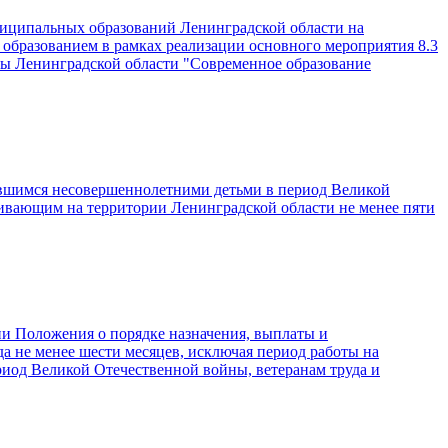
ниципальных образований Ленинградской области на
образованием в рамках реализации основного мероприятия 8.3
мы Ленинградской области "Современное образование
явшимся несовершеннолетними детьми в период Великой
оживающим на территории Ленинградской области не менее пяти
ии Положения о порядке назначения, выплаты и
а не менее шести месяцев, исключая период работы на
иод Великой Отечественной войны, ветеранам труда и