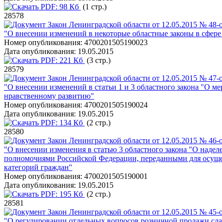
PDF:
98 Кб
(1 стр.)
28578
Закон Ленинградской области от 12.05.2015 № 48-
"О внесении изменений в некоторые областные законы в сфере
Номер опубликования:
4700201505190023
Дата опубликования:
19.05.2015
PDF:
221 Кб
(3 стр.)
28579
Закон Ленинградской области от 12.05.2015 № 47-
"О внесении изменений в статьи 1 и 3 областного закона "О м
нравственному развитию"
Номер опубликования:
4700201505190024
Дата опубликования:
19.05.2015
PDF:
134 Кб
(2 стр.)
28580
Закон Ленинградской области от 12.05.2015 № 46-
"О внесении изменения в статью 3 областного закона "О над
полномочиями Российской Федерации, переданными для осуще
категорий граждан"
Номер опубликования:
4700201505190001
Дата опубликования:
19.05.2015
PDF:
195 Кб
(2 стр.)
28581
Закон Ленинградской области от 12.05.2015 № 45-
"О регулировании отдельных вопросов розничной продажи сл