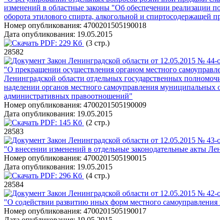
изменений в областные законы "Об обеспечении реализации по
оборота этилового спирта, алкогольной и спиртосодержащей 
Номер опубликования:
4700201505190018
Дата опубликования:
19.05.2015
PDF:
229 Кб
(3 стр.)
28582
Закон Ленинградской области от 12.05.2015 № 44-
"О прекращении осуществления органом местного самоуправл
Ленинградской области отдельных государственных полномочи
наделении органов местного самоуправления муниципальных 
административных правоотношений"
Номер опубликования:
4700201505190009
Дата опубликования:
19.05.2015
PDF:
145 Кб
(2 стр.)
28583
Закон Ленинградской области от 12.05.2015 № 43-
"О внесении изменений в отдельные законодательные акты Ле
Номер опубликования:
4700201505190015
Дата опубликования:
19.05.2015
PDF:
296 Кб
(4 стр.)
28584
Закон Ленинградской области от 12.05.2015 № 42-
"О содействии развитию иных форм местного самоуправления
Номер опубликования:
4700201505190017
Дата опубликования:
19.05.2015