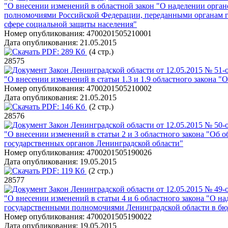
"О внесении изменений в областной закон "О наделении орга
полномочиями Российской Федерации, переданными органам г
сфере социальной защиты населения"
Номер опубликования:
4700201505210001
Дата опубликования:
21.05.2015
PDF:
289 Кб
(4 стр.)
28575
Закон Ленинградской области от 12.05.2015 № 51-
"О внесении изменений в статьи 1.3 и 1.9 областного закона
Номер опубликования:
4700201505210002
Дата опубликования:
21.05.2015
PDF:
146 Кб
(2 стр.)
28576
Закон Ленинградской области от 12.05.2015 № 50-
"О внесении изменений в статьи 2 и 3 областного закона "Об 
государственных органов Ленинградской области"
Номер опубликования:
4700201505190026
Дата опубликования:
19.05.2015
PDF:
119 Кб
(2 стр.)
28577
Закон Ленинградской области от 12.05.2015 № 49-
"О внесении изменений в статьи 4 и 6 областного закона "О 
государственными полномочиями Ленинградской области в бю
Номер опубликования:
4700201505190022
Дата опубликования:
19.05.2015