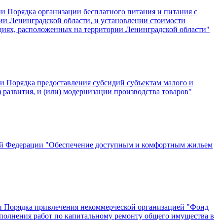
ии Порядка организации бесплатного питания и питания с
ии Ленинградской области, и установлении стоимости
циях, расположенных на территории Ленинградской области"
ии Порядка предоставления субсидий субъектам малого и
) развития, и (или) модернизации производства товаров"
кой Федерации "Обеспечение доступным и комфортным жильем
ии Порядка привлечения некоммерческой организацией "Фонд
ыполнения работ по капитальному ремонту общего имущества в