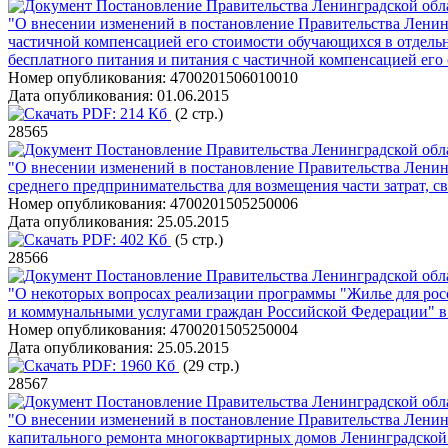
Постановление Правительства Ленинградской обла
"О внесении изменений в постановление Правительства Ленинг
частичной компенсацией его стоимости обучающихся в отдель
бесплатного питания и питания с частичной компенсацией ег
Номер опубликования:
4700201506010010
Дата опубликования:
01.06.2015
PDF:
214 Кб
(2 стр.)
28565
Постановление Правительства Ленинградской обла
"О внесении изменений в постановление Правительства Ленинг
среднего предпринимательства для возмещения части затрат, с
Номер опубликования:
4700201505250006
Дата опубликования:
25.05.2015
PDF:
402 Кб
(5 стр.)
28566
Постановление Правительства Ленинградской обла
"О некоторых вопросах реализации программы "Жилье для ро
и коммунальными услугами граждан Российской Федерации" в
Номер опубликования:
4700201505250004
Дата опубликования:
25.05.2015
PDF:
1960 Кб
(29 стр.)
28567
Постановление Правительства Ленинградской обла
"О внесении изменений в постановление Правительства Ленин
капитального ремонта многоквартирных домов Ленинградской 