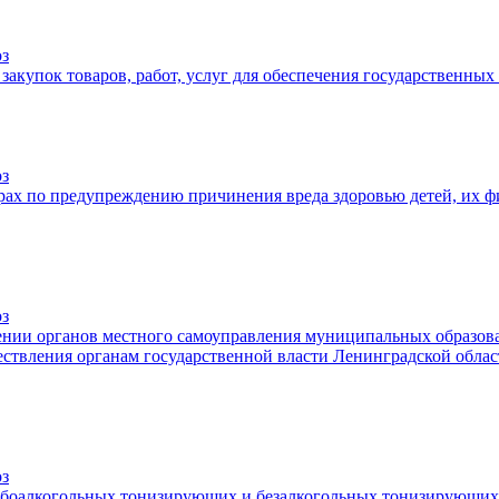
оз
 закупок товаров, работ, услуг для обеспечения государственн
оз
ерах по предупреждению причинения вреда здоровью детей, их ф
оз
елении органов местного самоуправления муниципальных образо
ствления органам государственной власти Ленинградской обл
оз
абоалкогольных тонизирующих и безалкогольных тонизирующих 