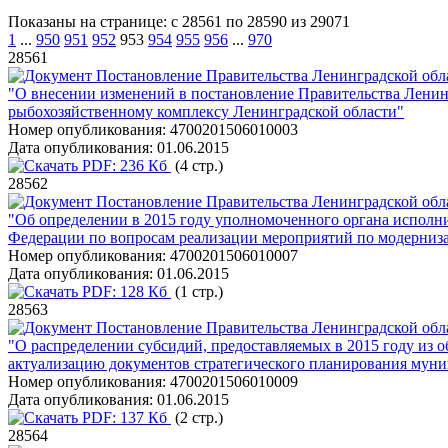
Показаны на странице: с 28561 по 28590 из 29071
1
...
950
951
952
953
954
955
956
...
970
28561
Постановление Правительства Ленинградской обла
"О внесении изменений в постановление Правительства Ленин
рыбохозяйственному комплексу Ленинградской области"
Номер опубликования:
4700201506010003
Дата опубликования:
01.06.2015
PDF:
236 Кб
(4 стр.)
28562
Постановление Правительства Ленинградской обла
"Об определении в 2015 году уполномоченного органа исполн
Федерации по вопросам реализации мероприятий по модерниз
Номер опубликования:
4700201506010007
Дата опубликования:
01.06.2015
PDF:
128 Кб
(1 стр.)
28563
Постановление Правительства Ленинградской обла
"О распределении субсидий, предоставляемых в 2015 году из
актуализацию документов стратегического планирования мун
Номер опубликования:
4700201506010009
Дата опубликования:
01.06.2015
PDF:
137 Кб
(2 стр.)
28564