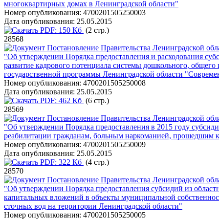
многоквартирных домах в Ленинградской области"
Номер опубликования:
4700201505250003
Дата опубликования:
25.05.2015
PDF:
150 Кб
(2 стр.)
28568
Постановление Правительства Ленинградской обла
"Об утверждении Порядка предоставления и расходования суб
развитие кадрового потенциала системы дошкольного, общего 
государственной программы Ленинградской области "Современ
Номер опубликования:
4700201505250008
Дата опубликования:
25.05.2015
PDF:
462 Кб
(6 стр.)
28569
Постановление Правительства Ленинградской обла
"Об утверждении Порядка предоставления в 2015 году субсид
реабилитации гражданам, больным наркоманией, прошедшим 
Номер опубликования:
4700201505250009
Дата опубликования:
25.05.2015
PDF:
322 Кб
(4 стр.)
28570
Постановление Правительства Ленинградской обла
"Об утверждении Порядка предоставления субсидий из облас
капитальных вложений в объекты муниципальной собственност
сточных вод на территории Ленинградской области"
Номер опубликования:
4700201505250005