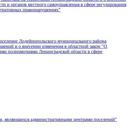
ти и органов местного самоуправления в сфере регулирования
истративных правонарушениях"
поселение Лодейнопольского муниципального района
шений и о внесении изменения в областной закон "О
ыми полномочиями Ленинградской области в сфере
сти, являющихся административными центрами поселений"