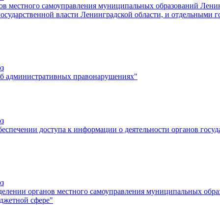
нов местного самоуправления муниципальных образований Лени
осударственной власти Ленинградской области, и отдельными 
оз
 "Об административных правонарушениях"
оз
обеспечении доступа к информации о деятельности органов госу
оз
наделении органов местного самоуправления муниципальных обр
джетной сфере"