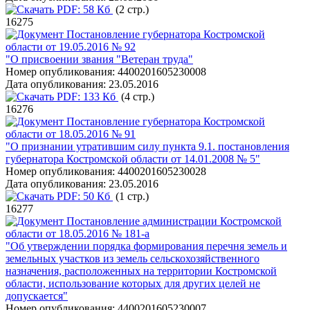
PDF:
58 Кб
(2 стр.)
16275
Постановление губернатора Костромской
области от 19.05.2016 № 92
"О присвоении звания "Ветеран труда"
Номер опубликования:
4400201605230008
Дата опубликования:
23.05.2016
PDF:
133 Кб
(4 стр.)
16276
Постановление губернатора Костромской
области от 18.05.2016 № 91
"О признании утратившим силу пункта 9.1. постановления
губернатора Костромской области от 14.01.2008 № 5"
Номер опубликования:
4400201605230028
Дата опубликования:
23.05.2016
PDF:
50 Кб
(1 стр.)
16277
Постановление администрации Костромской
области от 18.05.2016 № 181-а
"Об утверждении порядка формирования перечня земель и
земельных участков из земель сельскохозяйственного
назначения, расположенных на территории Костромской
области, использование которых для других целей не
допускается"
Номер опубликования:
4400201605230007