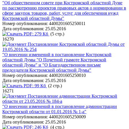
"Об общественном совете при Костромской областной Думе
по рассмотрению проектов правовых актов о нормировании в
сфере закупок товаров, работ, услуг для обеспечения нужд
Костромской областной Думы"
Номер опубликования:
4400201605250011
Дата опубликования:
25.05.2016
PDF:
279 Кб
(5 стр.)
16270
Постановление Костромской областной Думы от
19.05.2016 № 254
"О внесении изменений в постановление Костромской
областной Думы "О Почетной грамоте Костромской
областной Думы" и "О Благодарственном письме
председателя Костромской областной Думы"
Номер опубликования:
4400201605250010
Дата опубликования:
25.05.2016
PDF:
99 Кб
(2 стр.)
16271
Постановление администрации Костромской
области от 23.05.2016 № 184-а
"О внесении изменений в постановление администрации
Костромской области от 01.01.2016 № 1-а"
Номер опубликования:
4400201605250009
Дата опубликования:
25.05.2016
PDF:
246 Кб
(4 стр.)