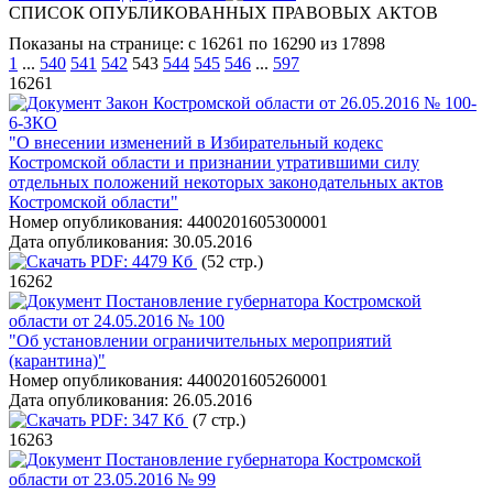
СПИСОК ОПУБЛИКОВАННЫХ ПРАВОВЫХ АКТОВ
Показаны на странице: с 16261 по 16290 из 17898
1
...
540
541
542
543
544
545
546
...
597
16261
Закон Костромской области от 26.05.2016 № 100-
6-ЗКО
"О внесении изменений в Избирательный кодекс
Костромской области и признании утратившими силу
отдельных положений некоторых законодательных актов
Костромской области"
Номер опубликования:
4400201605300001
Дата опубликования:
30.05.2016
PDF:
4479 Кб
(52 стр.)
16262
Постановление губернатора Костромской
области от 24.05.2016 № 100
"Об установлении ограничительных мероприятий
(карантина)"
Номер опубликования:
4400201605260001
Дата опубликования:
26.05.2016
PDF:
347 Кб
(7 стр.)
16263
Постановление губернатора Костромской
области от 23.05.2016 № 99