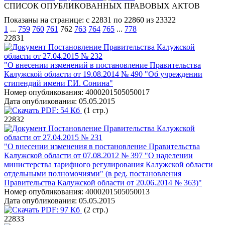
СПИСОК ОПУБЛИКОВАННЫХ ПРАВОВЫХ АКТОВ
Показаны на странице: с 22831 по 22860 из 23322
1
...
759
760
761
762
763
764
765
...
778
22831
Постановление Правительства Калужской
области от 27.04.2015 № 232
"О внесении изменений в постановление Правительства
Калужской области от 19.08.2014 № 490 "Об учреждении
стипендий имени Г.И. Сонина"
Номер опубликования:
4000201505050017
Дата опубликования:
05.05.2015
PDF:
54 Кб
(1 стр.)
22832
Постановление Правительства Калужской
области от 27.04.2015 № 231
"О внесении изменения в постановление Правительства
Калужской области от 07.08.2012 № 397 "О наделении
министерства тарифного регулирования Калужской области
отдельными полномочиями" (в ред. постановления
Правительства Калужской области от 20.06.2014 № 363)"
Номер опубликования:
4000201505050013
Дата опубликования:
05.05.2015
PDF:
97 Кб
(2 стр.)
22833