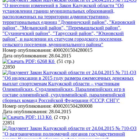
"О внесении изменений в Закон Калужской области "Об
установлении границ муниципальных образований,
расположенных на территории административно-
территориальных единиц "Думиничский район", "Кировский
район", "Медынский район", "Перемышльский район",
"Сухиничский район", "Тарусский район", "Юхновский
район", и наделении их статусом городского поселения,
сельского поселения, муниципального района"
Номер опубликования:
4000201504280015
Дата опубликования:
28.04.2015
PDF:
6268 Кб
(51 стр.)
22850
Закон Калужской области от 24.04.2015 № 711-ОЗ
"Об индексации в 2015 году размера ежемесячных денежных
выплат спортсменам Калужской области – участникам
Олимпийских, Сурдлимпийских, Паралимпийских игр в
составе олимпийской, сурдлимпийской, паралимпийской
сборных команд Российской Федерации (СССР, СНГ)"
Номер опубликования:
4000201504280008
Дата опубликования:
28.04.2015
PDF:
113 Кб
(2 стр.)
22851
Закон Калужской области от 24.04.2015 № 710-ОЗ
"О разграничении полномочий органов государственной