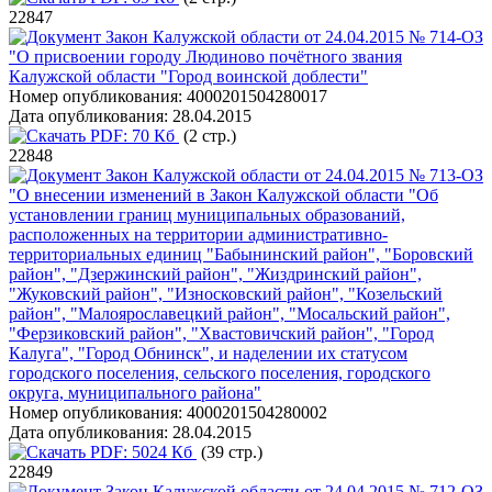
22847
Закон Калужской области от 24.04.2015 № 714-ОЗ
"О присвоении городу Людиново почётного звания
Калужской области "Город воинской доблести"
Номер опубликования:
4000201504280017
Дата опубликования:
28.04.2015
PDF:
70 Кб
(2 стр.)
22848
Закон Калужской области от 24.04.2015 № 713-ОЗ
"О внесении изменений в Закон Калужской области "Об
установлении границ муниципальных образований,
расположенных на территории административно-
территориальных единиц "Бабынинский район", "Боровский
район", "Дзержинский район", "Жиздринский район",
"Жуковский район", "Износковский район", "Козельский
район", "Малоярославецкий район", "Мосальский район",
"Ферзиковский район", "Хвастовичский район", "Город
Калуга", "Город Обнинск", и наделении их статусом
городского поселения, сельского поселения, городского
округа, муниципального района"
Номер опубликования:
4000201504280002
Дата опубликования:
28.04.2015
PDF:
5024 Кб
(39 стр.)
22849
Закон Калужской области от 24.04.2015 № 712-ОЗ