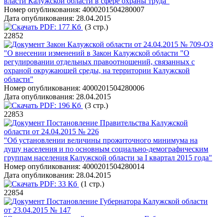
власти Калужской области в сфере охраны труда"
Номер опубликования:
4000201504280007
Дата опубликования:
28.04.2015
PDF:
177 Кб
(3 стр.)
22852
Закон Калужской области от 24.04.2015 № 709-ОЗ
"О внесении изменений в Закон Калужской области "О
регулировании отдельных правоотношений, связанных с
охраной окружающей среды, на территории Калужской
области"
Номер опубликования:
4000201504280006
Дата опубликования:
28.04.2015
PDF:
196 Кб
(3 стр.)
22853
Постановление Правительства Калужской
области от 24.04.2015 № 226
"Об установлении величины прожиточного минимума на
душу населения и по основным социально-демографическим
группам населения Калужской области за I квартал 2015 года"
Номер опубликования:
4000201504280014
Дата опубликования:
28.04.2015
PDF:
33 Кб
(1 стр.)
22854
Постановление Губернатора Калужской области
от 23.04.2015 № 147