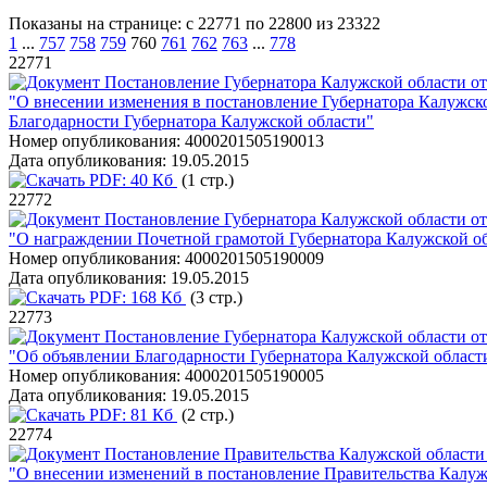
Показаны на странице: с 22771 по 22800 из 23322
1
...
757
758
759
760
761
762
763
...
778
22771
Постановление Губернатора Калужской области от
"О внесении изменения в постановление Губернатора Калужско
Благодарности Губернатора Калужской области"
Номер опубликования:
4000201505190013
Дата опубликования:
19.05.2015
PDF:
40 Кб
(1 стр.)
22772
Постановление Губернатора Калужской области от
"О награждении Почетной грамотой Губернатора Калужской об
Номер опубликования:
4000201505190009
Дата опубликования:
19.05.2015
PDF:
168 Кб
(3 стр.)
22773
Постановление Губернатора Калужской области от
"Об объявлении Благодарности Губернатора Калужской област
Номер опубликования:
4000201505190005
Дата опубликования:
19.05.2015
PDF:
81 Кб
(2 стр.)
22774
Постановление Правительства Калужской области 
"О внесении изменений в постановление Правительства Калужс