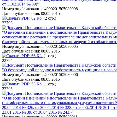
от 11.02.2014 № 89)"
Номер опубликования:
4000201505080008
Дата опубликования:
08.05.2015
PDF:
82 Кб
(2 стр.)
22793
Постановление Правительства Калужской области 
"О внесении изменений в постановление Правительства Калуж
осуществление расходов на предоставление дополнительных 
благоустройства занимаемых жилых помещений из областного б
Номер опубликования:
4000201505080005
Дата опубликования:
08.05.2015
PDF:
66 Кб
(1 стр.)
22794
Постановление Правительства Калужской области 
"О безвозмездной передаче в собственность муниципального об
Номер опубликования:
4000201505080006
Дата опубликования:
08.05.2015
PDF:
53 Кб
(1 стр.)
22795
Постановление Правительства Калужской области 
"О внесении изменений в постановление Правительства Калуж
и комфортным жильем и коммунальными услугами населения Кал
29.05.2014 № 326, от 30.05.2014 № 328, от 20.06.2014 № 361, от 
23.01.2015 № 39, от 30.04.2015 № 243,)"
Номер опубликования:
4000201505080011