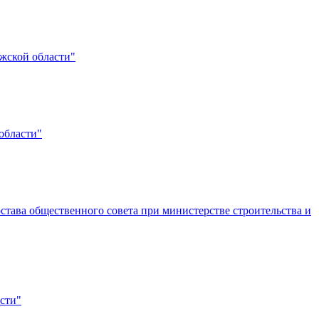
ужской области"
области"
става общественного совета при министерстве строительства и
сти"