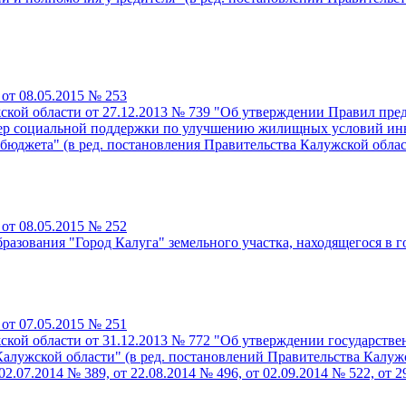
от 08.05.2015 № 253
ской области от 27.12.2013 № 739 "Об утверждении Правил пр
мер социальной поддержки по улучшению жилищных условий инв
юджета" (в ред. постановления Правительства Калужской област
от 08.05.2015 № 252
разования "Город Калуга" земельного участка, находящегося в 
от 07.05.2015 № 251
ской области от 31.12.2013 № 772 "Об утверждении государст
ужской области" (в ред. постановлений Правительства Калужско
02.07.2014 № 389, от 22.08.2014 № 496, от 02.09.2014 № 522, от 2