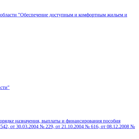
 области "Обеспечение доступным и комфортным жильем и
асти"
порядке назначения, выплаты и финансирования пособия
2, от 30.03.2004 № 229, от 21.10.2004 № 616, от 08.12.2008 №