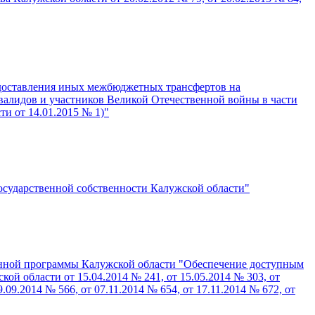
едоставления иных межбюджетных трансфертов на
алидов и участников Великой Отечественной войны в части
и от 14.01.2015 № 1)"
государственной собственности Калужской области"
венной программы Калужской области "Обеспечение доступным
й области от 15.04.2014 № 241, от 15.05.2014 № 303, от
9.09.2014 № 566, от 07.11.2014 № 654, от 17.11.2014 № 672, от