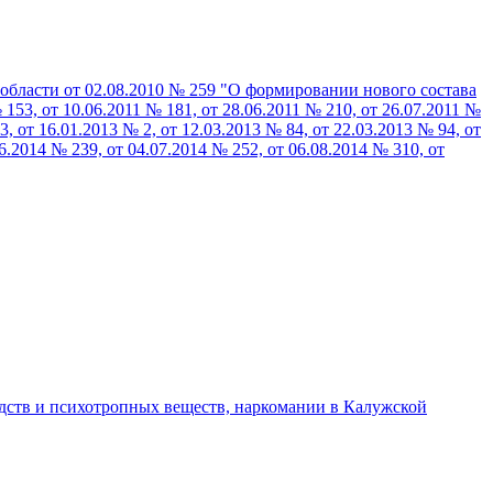
области от 02.08.2010 № 259 "О формировании нового состава
53, от 10.06.2011 № 181, от 28.06.2011 № 210, от 26.07.2011 №
3, от 16.01.2013 № 2, от 12.03.2013 № 84, от 22.03.2013 № 94, от
06.2014 № 239, от 04.07.2014 № 252, от 06.08.2014 № 310, от
дств и психотропных веществ, наркомании в Калужской