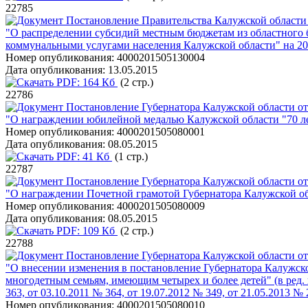
22785
Постановление Правительства Калужской области 
"О распределении субсидий местным бюджетам из областного
коммунальными услугами населения Калужской области" на 20
Номер опубликования:
4000201505130004
Дата опубликования:
13.05.2015
PDF:
164 Кб
(2 стр.)
22786
Постановление Губернатора Калужской области от
"О награждении юбилейной медалью Калужской области "70 л
Номер опубликования:
4000201505080001
Дата опубликования:
08.05.2015
PDF:
41 Кб
(1 стр.)
22787
Постановление Губернатора Калужской области от
"О награждении Почетной грамотой Губернатора Калужской об
Номер опубликования:
4000201505080009
Дата опубликования:
08.05.2015
PDF:
109 Кб
(2 стр.)
22788
Постановление Губернатора Калужской области от
"О внесении изменения в постановление Губернатора Калужск
многодетным семьям, имеющим четырех и более детей" (в ред. п
363, от 03.10.2011 № 364, от 19.07.2012 № 349, от 21.05.2013 № 
Номер опубликования:
4000201505080010