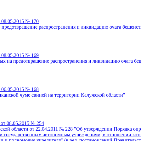
 08.05.2015 № 170
а предотвращение распространения и ликвидацию очага бешенс
 08.05.2015 № 169
ых на предотвращение распространения и ликвидацию очага бе
 06.05.2015 № 168
иканской чуме свиней на территории Калужской области"
от 08.05.2015 № 254
кой области от 22.04.2011 № 228 "Об утверждении Порядка опр
и государственным автономным учреждениям, в отношении кото
и полномочия учредителя" (в ред. постановлений Правительства