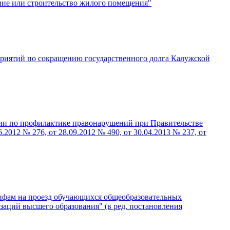
ние или строительство жилого помещения"
приятий по сокращению государственного долга Калужской
сии по профилактике правонарушений при Правительстве
.2012 № 276, от 28.09.2012 № 490, от 30.04.2013 № 237, от
рифам на проезд обучающихся общеобразовательных
аций высшего образования" (в ред. постановления