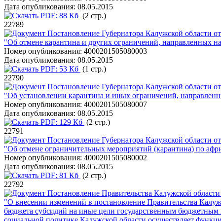
Дата опубликования:
08.05.2015
PDF:
88 Кб
(2 стр.)
22789
Постановление Губернатора Калужской области от
"Об отмене карантина и других ограничений, направленных н
Номер опубликования:
4000201505080003
Дата опубликования:
08.05.2015
PDF:
53 Кб
(1 стр.)
22790
Постановление Губернатора Калужской области от
"Об установлении карантина и иных ограничений, направленн
Номер опубликования:
4000201505080007
Дата опубликования:
08.05.2015
PDF:
129 Кб
(2 стр.)
22791
Постановление Губернатора Калужской области от
"Об отмене ограничительных мероприятий (карантина) по афр
Номер опубликования:
4000201505080002
Дата опубликования:
08.05.2015
PDF:
81 Кб
(2 стр.)
22792
Постановление Правительства Калужской области 
"О внесении изменений в постановление Правительства Калужс
бюджета субсидий на иные цели государственным бюджетным 
социальной политике Калужской области осуществляет функции 