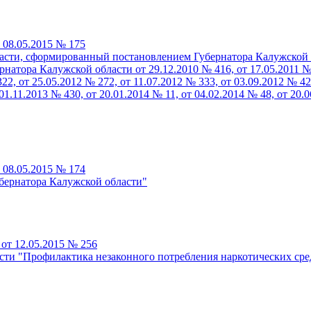
 08.05.2015 № 175
ласти, сформированный постановлением Губернатора Калужской 
атора Калужской области от 29.12.2010 № 416, от 17.05.2011 № 1
322, от 25.05.2012 № 272, от 11.07.2012 № 333, от 03.09.2012 № 42
01.11.2013 № 430, от 20.01.2014 № 11, от 04.02.2014 № 48, от 20.
 08.05.2015 № 174
бернатора Калужской области"
от 12.05.2015 № 256
ти "Профилактика незаконного потребления наркотических сре