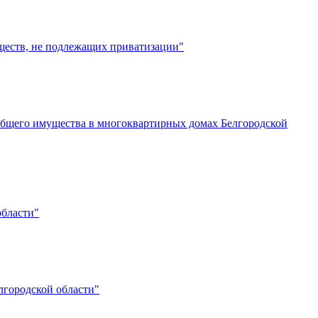
ществ, не подлежащих приватизации"
 общего имущества в многоквартирных домах Белгородской
области"
лгородской области"