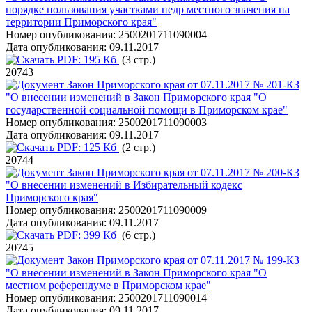
порядке пользования участками недр местного значения на
территории Приморского края"
Номер опубликования:
2500201711090004
Дата опубликования:
09.11.2017
PDF:
195 Кб
(3 стр.)
20743
Закон Приморского края от 07.11.2017 № 201-КЗ
"О внесении изменений в Закон Приморского края "О
государственной социальной помощи в Приморском крае"
Номер опубликования:
2500201711090003
Дата опубликования:
09.11.2017
PDF:
125 Кб
(2 стр.)
20744
Закон Приморского края от 07.11.2017 № 200-КЗ
"О внесении изменений в Избирательный кодекс
Приморского края"
Номер опубликования:
2500201711090009
Дата опубликования:
09.11.2017
PDF:
399 Кб
(6 стр.)
20745
Закон Приморского края от 07.11.2017 № 199-КЗ
"О внесении изменений в Закон Приморского края "О
местном референдуме в Приморском крае"
Номер опубликования:
2500201711090014
Дата опубликования:
09.11.2017