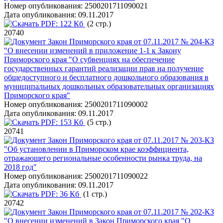
Номер опубликования:
2500201711090021
Дата опубликования:
09.11.2017
PDF:
122 Кб
(2 стр.)
20740
Закон Приморского края от 07.11.2017 № 204-КЗ
"О внесении изменений в приложение 1-1 к Закону
Приморского края "О субвенциях на обеспечение
государственных гарантий реализации прав на получение
общедоступного и бесплатного дошкольного образования в
муниципальных дошкольных образовательных организациях
Приморского края"
Номер опубликования:
2500201711090002
Дата опубликования:
09.11.2017
PDF:
153 Кб
(5 стр.)
20741
Закон Приморского края от 07.11.2017 № 203-КЗ
"Об установлении в Приморском крае коэффициента,
отражающего региональные особенности рынка труда, на
2018 год"
Номер опубликования:
2500201711090022
Дата опубликования:
09.11.2017
PDF:
36 Кб
(1 стр.)
20742
Закон Приморского края от 07.11.2017 № 202-КЗ
"О внесении изменений в Закон Приморского края "О