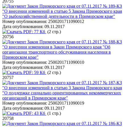
20755
Закон Приморского края от 07.11.2017 № 189-КЗ
"О внесении изменений в статью 5 Закона Приморского края
"О рыбохозяйственной деятельности в Приморском крае"
Номер опубликования:
2500201711090012
Дата опубликования:
09.11.2017
PDF:
77 Кб
(2 стр.)
20756
Закон Приморского края от 07.11.2017 № 188-КЗ
"О внесении изменения в Закон Приморского края "Об
организации транспортного обслуживания населения в
Приморском крае"
Номер опубликования:
2500201711090010
Дата опубликования:
09.11.2017
PDF:
59 Кб
(2 стр.)
20757
Закон Приморского края от 07.11.2017 № 187-КЗ
"О внесении изменений в статью 3 Закона Приморского края
"О поддержке социально ориентированных некоммерческих
организаций в Приморском крае"
Номер опубликования:
2500201711090019
Дата опубликования:
09.11.2017
PDF:
43 Кб
(1 стр.)
20758
Закон Приморского края от 07.11.2017 № 186-КЗ