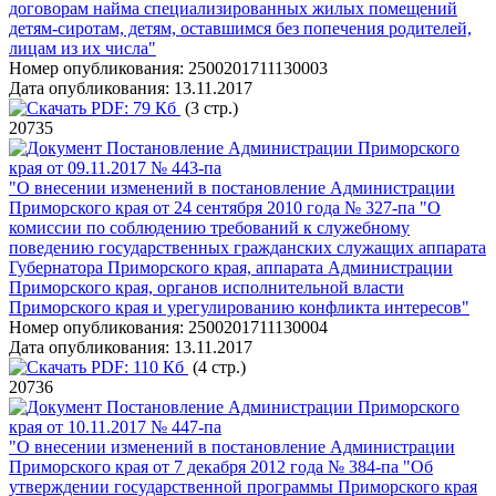
договорам найма специализированных жилых помещений
детям-сиротам, детям, оставшимся без попечения родителей,
лицам из их числа"
Номер опубликования:
2500201711130003
Дата опубликования:
13.11.2017
PDF:
79 Кб
(3 стр.)
20735
Постановление Администрации Приморского
края от 09.11.2017 № 443-па
"О внесении изменений в постановление Администрации
Приморского края от 24 сентября 2010 года № 327-па "О
комиссии по соблюдению требований к служебному
поведению государственных гражданских служащих аппарата
Губернатора Приморского края, аппарата Администрации
Приморского края, органов исполнительной власти
Приморского края и урегулированию конфликта интересов"
Номер опубликования:
2500201711130004
Дата опубликования:
13.11.2017
PDF:
110 Кб
(4 стр.)
20736
Постановление Администрации Приморского
края от 10.11.2017 № 447-па
"О внесении изменений в постановление Администрации
Приморского края от 7 декабря 2012 года № 384-па "Об
утверждении государственной программы Приморского края