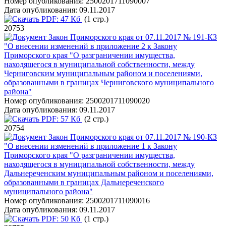
Номер опубликования:
2500201711090007
Дата опубликования:
09.11.2017
PDF:
47 Кб
(1 стр.)
20753
Закон Приморского края от 07.11.2017 № 191-КЗ
"О внесении изменений в приложение 2 к Закону
Приморского края "О разграничении имущества,
находящегося в муниципальной собственности, между
Черниговским муниципальным районом и поселениями,
образованными в границах Черниговского муниципального
района"
Номер опубликования:
2500201711090020
Дата опубликования:
09.11.2017
PDF:
57 Кб
(2 стр.)
20754
Закон Приморского края от 07.11.2017 № 190-КЗ
"О внесении изменений в приложение 1 к Закону
Приморского края "О разграничении имущества,
находящегося в муниципальной собственности, между
Дальнереченским муниципальным районом и поселениями,
образованными в границах Дальнереченского
муниципального района"
Номер опубликования:
2500201711090016
Дата опубликования:
09.11.2017
PDF:
50 Кб
(1 стр.)