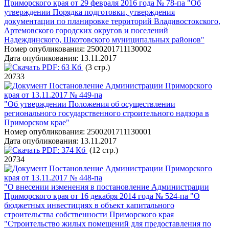
Приморского края от 29 февраля 2016 года № 78-па "Об
утверждении Порядка подготовки, утверждения
документации по планировке территорий Владивостокского,
Артемовского городских округов и поселений
Надеждинского, Шкотовского муниципальных районов"
Номер опубликования:
2500201711130002
Дата опубликования:
13.11.2017
PDF:
63 Кб
(3 стр.)
20733
Постановление Администрации Приморского
края от 13.11.2017 № 449-па
"Об утверждении Положения об осуществлении
регионального государственного строительного надзора в
Приморском крае"
Номер опубликования:
2500201711130001
Дата опубликования:
13.11.2017
PDF:
374 Кб
(12 стр.)
20734
Постановление Администрации Приморского
края от 13.11.2017 № 448-па
"О внесении изменения в постановление Администрации
Приморского края от 16 декабря 2014 года № 524-па "О
бюджетных инвестициях в объект капитального
строительства собственности Приморского края
"Строительство жилых помещений для предоставления по