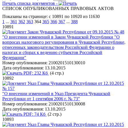
Печать списка документов -
СПИСОК ОПУБЛИКОВАННЫХ ПРАВОВЫХ АКТОВ
Показаны на странице: с 10891 по 10920 из 11630
1
...
361
362
363
364
365
366
367
...
388
10891
Закон Чувашской Республики от 09.10.2015 № 48
"О внесении изменений в Закон Чувашской Республики "О
вопросах налогового регулирования в Чувашской Республике,
отнесенных законодательством Российской Федерации о
налогах и сборах к ведению субъектов Российской
Федерации"
Номер опубликования:
2100201510130010
Дата опубликования:
13.10.2015
PDF:
232 Кб
(4 стр.)
10892
Указ Главы Чувашской Республики от 12.10.2015
№ 157
"О внесении изменений в Указ Президента Чувашской
Республики от 1 сентября 2006 г. № 73"
Номер опубликования:
2100201510130008
Дата опубликования:
13.10.2015
PDF:
74 Кб
(2 стр.)
10893
Указ Главы Чувашской Республики от 12.10.2015