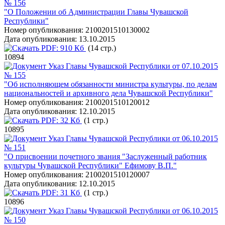
№ 156
"О Положении об Администрации Главы Чувашской
Республики"
Номер опубликования:
2100201510130002
Дата опубликования:
13.10.2015
PDF:
910 Кб
(14 стр.)
10894
Указ Главы Чувашской Республики от 07.10.2015
№ 155
"Об исполняющем обязанности министра культуры, по делам
национальностей и архивного дела Чувашской Республики"
Номер опубликования:
2100201510120012
Дата опубликования:
12.10.2015
PDF:
32 Кб
(1 стр.)
10895
Указ Главы Чувашской Республики от 06.10.2015
№ 151
"О присвоении почетного звания "Заслуженный работник
культуры Чувашской Республики" Ефимову В.П."
Номер опубликования:
2100201510120007
Дата опубликования:
12.10.2015
PDF:
31 Кб
(1 стр.)
10896
Указ Главы Чувашской Республики от 06.10.2015
№ 150