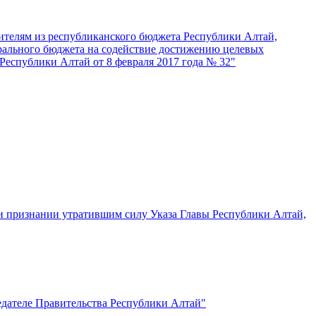
ителям из республиканского бюджета Республики Алтай,
рального бюджета на содействие достижению целевых
еспублики Алтай от 8 февраля 2017 года № 32"
 признании утратившим силу Указа Главы Республики Алтай,
едателе Правительства Республики Алтай"