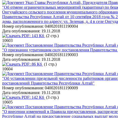
Указ Главы Республики Алтай, Председателя Прави
"Об отмене ограничительных мероприятий (карантина) по бешен
Онгудайского сельского поселения муниципального образован
Правительства Республики Алтай от 10 сентября 2018 года № 
дома, расположенного по адресу: ул. Зеленая, д. 4 в селе Он
Номер опубликования:
0400201811190004
Дата опубликования:
19.11.2018
PDF:
143 Кб
(2 стр.)
10603
Постановление Правительства Республики Алтай о
"О признании утратившим силу постановления Правительства 
Номер опубликования:
0400201811190003
Дата опубликования:
19.11.2018
PDF:
86 Кб
(1 стр.)
10604
Постановление Правительства Республики Алтай о
"Об установлении предельной численности работников орган
постановлений Правительства Республики Алтай"
Номер опубликования:
0400201811190009
Дата опубликования:
19.11.2018
PDF:
142 Кб
(3 стр.)
10605
Постановление Правительства Республики Алтай о
"О внесении изменений в Правила предоставления, распредел
Республике Алтай на предоставление социальных выплат моло