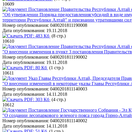
10609
Постановление Правительства Республики Алтай о
"Об утверждении Порядка предоставлениясубсидий в виде им
территории Республики Алтай" и признании утратившими сил
Номер опубликования:
0400201811190008
Дата опубликования:
19.11.2018
PDF:
483 Кб
(8 стр.)
10610
Постановление Правительства Республики Алтай о
"О внесении изменения в пункт 3 постановления Правительств
Номер опубликования:
0400201811190002
Дата опубликования:
19.11.2018
PDF:
80 Кб
(1 стр.)
10611
Указ Главы Республики Алтай, Председателя Прави
"О внесении изменений в некоторые указы Главы Республики 
Номер опубликования:
0400201811140003
Дата опубликования:
14.11.2018
PDF:
303 Кб
(4 стр.)
10612
Постановление Государственного Собрания - Эл К
"О создании лесопаркового зеленого пояса города Горно-Алтай
Номер опубликования:
0400201811140002
Дата опубликования:
14.11.2018
PDF:
51 Кб
(1 стр.)