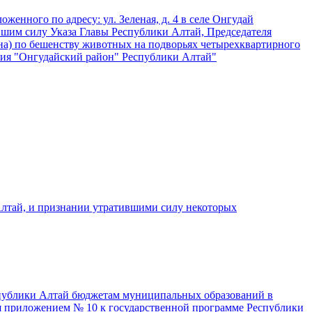
енного по адресу: ул. Зеленая, д. 4 в селе Онгудай
шим силу Указа Главы Республики Алтай, Председателя
на) по бешенству животных на подворьях четырехквартирного
вания "Онгудайский район" Республики Алтай"
Алтай, и признании утратившими силу некоторых
еспублики Алтай бюджетам муниципальных образований в
я приложением № 10 к государственной программе Республики