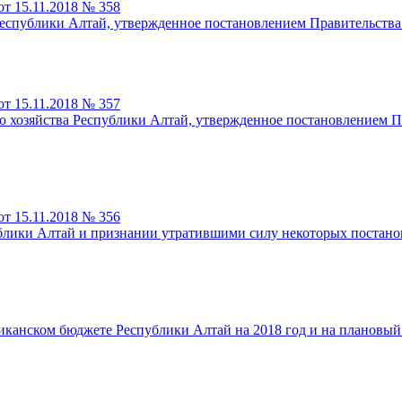
т 15.11.2018 № 358
еспублики Алтай, утвержденное постановлением Правительства 
т 15.11.2018 № 357
 хозяйства Республики Алтай, утвержденное постановлением Пр
т 15.11.2018 № 356
лики Алтай и признании утратившими силу некоторых постано
канском бюджете Республики Алтай на 2018 год и на плановый 