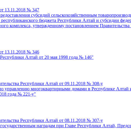
т 13.11.2018 № 347
предоставления субсидий сельскохозяйственным товаропроизвод
а республиканского бюджета Республики Алтай и субсидии феде
ого комплекса, утвержденному постановлением Правительства Р
т 13.11.2018 № 346
Республики Алтай от 20 мая 1998 года № 146"
тельства Республики Алтай от 09.11.2018 № 308-у
по управлению многоквартирными домами в Республике Алтай и
018 года № 221-у"
тельства Республики Алтай от 08.11.2018 № 307-у
 государственным наградам при Главе Республики Алтай, Предс