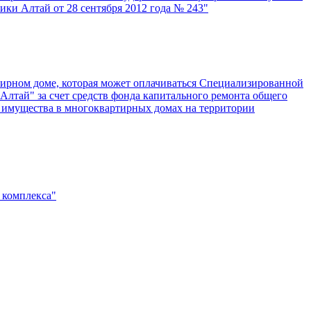
ки Алтай от 28 сентября 2012 года № 243"
тирном доме, которая может оплачиваться Специализированной
лтай" за счет средств фонда капитального ремонта общего
 имущества в многоквартирных домах на территории
 комплекса"