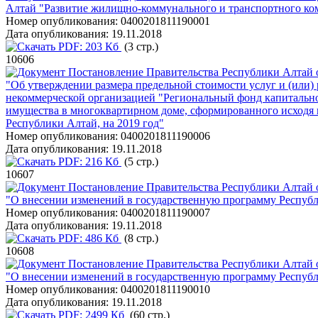
Алтай "Развитие жилищно-коммунального и транспортного ком
Номер опубликования:
0400201811190001
Дата опубликования:
19.11.2018
PDF:
203 Кб
(3 стр.)
10606
Постановление Правительства Республики Алтай о
"Об утверждении размера предельной стоимости услуг и (или)
некоммерческой организацией "Региональный фонд капитально
имущества в многоквартирном доме, сформированного исходя 
Республики Алтай, на 2019 год"
Номер опубликования:
0400201811190006
Дата опубликования:
19.11.2018
PDF:
216 Кб
(5 стр.)
10607
Постановление Правительства Республики Алтай о
"О внесении изменений в государственную программу Респуб
Номер опубликования:
0400201811190007
Дата опубликования:
19.11.2018
PDF:
486 Кб
(8 стр.)
10608
Постановление Правительства Республики Алтай о
"О внесении изменений в государственную программу Республ
Номер опубликования:
0400201811190010
Дата опубликования:
19.11.2018
PDF:
2499 Кб
(60 стр.)