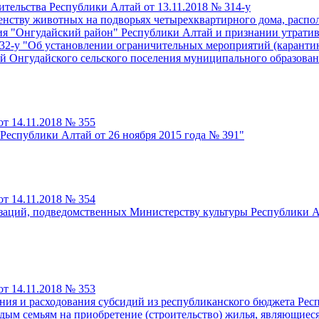
тельства Республики Алтай от 13.11.2018 № 314-у
ству животных на подворьях четырехквартирного дома, располож
ия "Онгудайский район" Республики Алтай и признании утратив
232-у "Об установлении ограничительных мероприятий (каранти
гудай Онгудайского сельского поселения муниципального образо
т 14.11.2018 № 355
Республики Алтай от 26 ноября 2015 года № 391"
т 14.11.2018 № 354
изаций, подведомственных Министерству культуры Республики 
т 14.11.2018 № 353
ения и расходования субсидий из республиканского бюджета Р
дым семьям на приобретение (строительство) жилья, являющиес