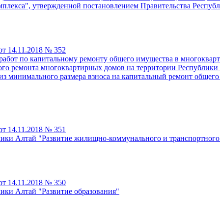
плекса", утвержденной постановлением Правительства Республи
т 14.11.2018 № 352
 работ по капитальному ремонту общего имущества в многоквар
го ремонта многоквартирных домов на территории Республики А
из минимального размера взноса на капитальный ремонт общего
т 14.11.2018 № 351
лики Алтай "Развитие жилищно-коммунального и транспортного
т 14.11.2018 № 350
ики Алтай "Развитие образования"