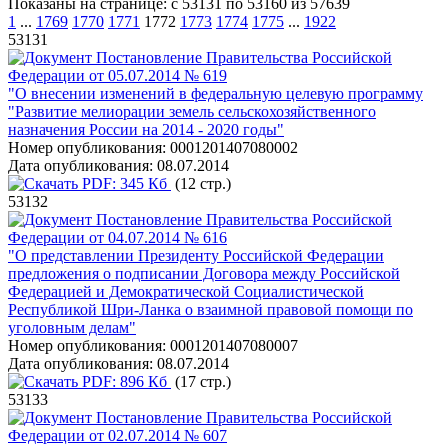
Показаны на странице: с 53131 по 53160 из 57639
1
...
1769
1770
1771
1772
1773
1774
1775
...
1922
53131
Постановление Правительства Российской
Федерации от 05.07.2014 № 619
"О внесении изменений в федеральную целевую программу
"Развитие мелиорации земель сельскохозяйственного
назначения России на 2014 - 2020 годы"
Номер опубликования:
0001201407080002
Дата опубликования:
08.07.2014
PDF:
345 Кб
(12 стр.)
53132
Постановление Правительства Российской
Федерации от 04.07.2014 № 616
"О представлении Президенту Российской Федерации
предложения о подписании Договора между Российской
Федерацией и Демократической Социалистической
Республикой Шри-Ланка о взаимной правовой помощи по
уголовным делам"
Номер опубликования:
0001201407080007
Дата опубликования:
08.07.2014
PDF:
896 Кб
(17 стр.)
53133
Постановление Правительства Российской
Федерации от 02.07.2014 № 607