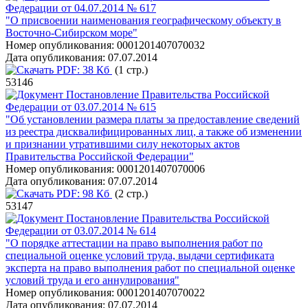
Федерации от 04.07.2014 № 617
"О присвоении наименования географическому объекту в
Восточно-Сибирском море"
Номер опубликования:
0001201407070032
Дата опубликования:
07.07.2014
PDF:
38 Кб
(1 стр.)
53146
Постановление Правительства Российской
Федерации от 03.07.2014 № 615
"Об установлении размера платы за предоставление сведений
из реестра дисквалифицированных лиц, а также об изменении
и признании утратившими силу некоторых актов
Правительства Российской Федерации"
Номер опубликования:
0001201407070006
Дата опубликования:
07.07.2014
PDF:
98 Кб
(2 стр.)
53147
Постановление Правительства Российской
Федерации от 03.07.2014 № 614
"О порядке аттестации на право выполнения работ по
специальной оценке условий труда, выдачи сертификата
эксперта на право выполнения работ по специальной оценке
условий труда и его аннулирования"
Номер опубликования:
0001201407070022
Дата опубликования:
07.07.2014