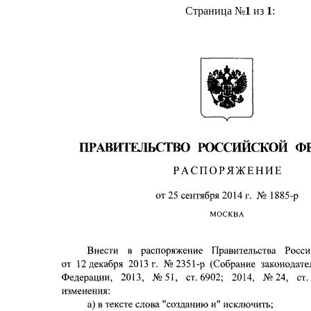
Страница №
1
из
1
: