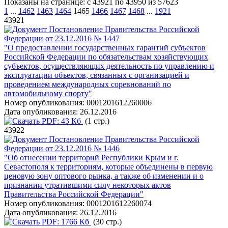
Показаны на странице: с 43921 по 43950 из 57623
1
...
1462
1463
1464
1465
1466
1467
1468
...
1921
43921
Постановление Правительства Российской
Федерации от 23.12.2016 № 1447
"О предоставлении государственных гарантий субъектов
Российской Федерации по обязательствам хозяйствующих
субъектов, осуществляющих деятельность по управлению и
эксплуатации объектов, связанных с организацией и
проведением международных соревнований по
автомобильному спорту"
Номер опубликования:
0001201612260006
Дата опубликования:
26.12.2016
PDF:
43 Кб
(1 стр.)
43922
Постановление Правительства Российской
Федерации от 23.12.2016 № 1446
"Об отнесении территорий Республики Крым и г.
Севастополя к территориям, которые объединены в первую
ценовую зону оптового рынка, а также об изменении и о
признании утратившими силу некоторых актов
Правительства Российской Федерации"
Номер опубликования:
0001201612260074
Дата опубликования:
26.12.2016
PDF:
1766 Кб
(30 стр.)