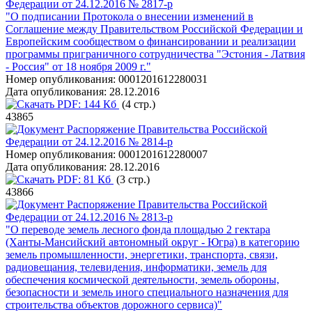
Федерации от 24.12.2016 № 2817-р
"О подписании Протокола о внесении изменений в
Соглашение между Правительством Российской Федерации и
Европейским сообществом о финансировании и реализации
программы приграничного сотрудничества "Эстония - Латвия
- Россия" от 18 ноября 2009 г."
Номер опубликования:
0001201612280031
Дата опубликования:
28.12.2016
PDF:
144 Кб
(4 стр.)
43865
Распоряжение Правительства Российской
Федерации от 24.12.2016 № 2814-р
Номер опубликования:
0001201612280007
Дата опубликования:
28.12.2016
PDF:
81 Кб
(3 стр.)
43866
Распоряжение Правительства Российской
Федерации от 24.12.2016 № 2813-р
"О переводе земель лесного фонда площадью 2 гектара
(Ханты-Мансийский автономный округ - Югра) в категорию
земель промышленности, энергетики, транспорта, связи,
радиовещания, телевидения, информатики, земель для
обеспечения космической деятельности, земель обороны,
безопасности и земель иного специального назначения для
строительства объектов дорожного сервиса)"