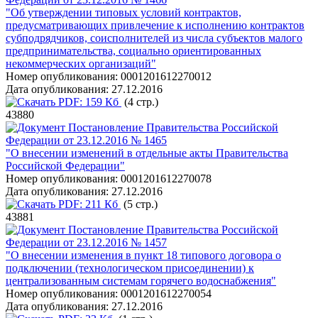
"Об утверждении типовых условий контрактов,
предусматривающих привлечение к исполнению контрактов
субподрядчиков, соисполнителей из числа субъектов малого
предпринимательства, социально ориентированных
некоммерческих организаций"
Номер опубликования:
0001201612270012
Дата опубликования:
27.12.2016
PDF:
159 Кб
(4 стр.)
43880
Постановление Правительства Российской
Федерации от 23.12.2016 № 1465
"О внесении изменений в отдельные акты Правительства
Российской Федерации"
Номер опубликования:
0001201612270078
Дата опубликования:
27.12.2016
PDF:
211 Кб
(5 стр.)
43881
Постановление Правительства Российской
Федерации от 23.12.2016 № 1457
"О внесении изменения в пункт 18 типового договора о
подключении (технологическом присоединении) к
централизованным системам горячего водоснабжения"
Номер опубликования:
0001201612270054
Дата опубликования:
27.12.2016