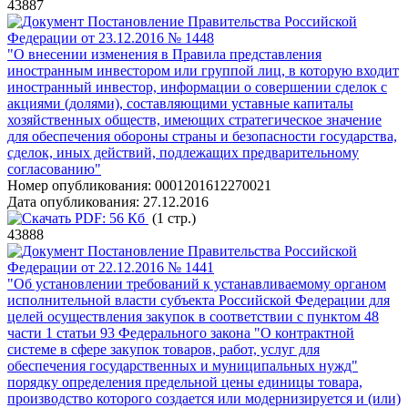
43887
Постановление Правительства Российской
Федерации от 23.12.2016 № 1448
"О внесении изменения в Правила представления
иностранным инвестором или группой лиц, в которую входит
иностранный инвестор, информации о совершении сделок с
акциями (долями), составляющими уставные капиталы
хозяйственных обществ, имеющих стратегическое значение
для обеспечения обороны страны и безопасности государства,
сделок, иных действий, подлежащих предварительному
согласованию"
Номер опубликования:
0001201612270021
Дата опубликования:
27.12.2016
PDF:
56 Кб
(1 стр.)
43888
Постановление Правительства Российской
Федерации от 22.12.2016 № 1441
"Об установлении требований к устанавливаемому органом
исполнительной власти субъекта Российской Федерации для
целей осуществления закупок в соответствии с пунктом 48
части 1 статьи 93 Федерального закона "О контрактной
системе в сфере закупок товаров, работ, услуг для
обеспечения государственных и муниципальных нужд"
порядку определения предельной цены единицы товара,
производство которого создается или модернизируется и (или)