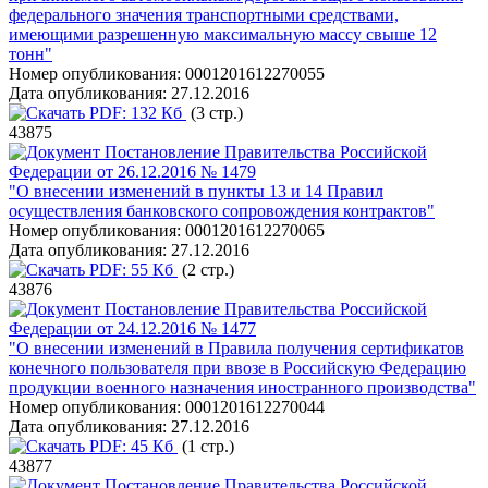
федерального значения транспортными средствами,
имеющими разрешенную максимальную массу свыше 12
тонн"
Номер опубликования:
0001201612270055
Дата опубликования:
27.12.2016
PDF:
132 Кб
(3 стр.)
43875
Постановление Правительства Российской
Федерации от 26.12.2016 № 1479
"О внесении изменений в пункты 13 и 14 Правил
осуществления банковского сопровождения контрактов"
Номер опубликования:
0001201612270065
Дата опубликования:
27.12.2016
PDF:
55 Кб
(2 стр.)
43876
Постановление Правительства Российской
Федерации от 24.12.2016 № 1477
"О внесении изменений в Правила получения сертификатов
конечного пользователя при ввозе в Российскую Федерацию
продукции военного назначения иностранного производства"
Номер опубликования:
0001201612270044
Дата опубликования:
27.12.2016
PDF:
45 Кб
(1 стр.)
43877
Постановление Правительства Российской