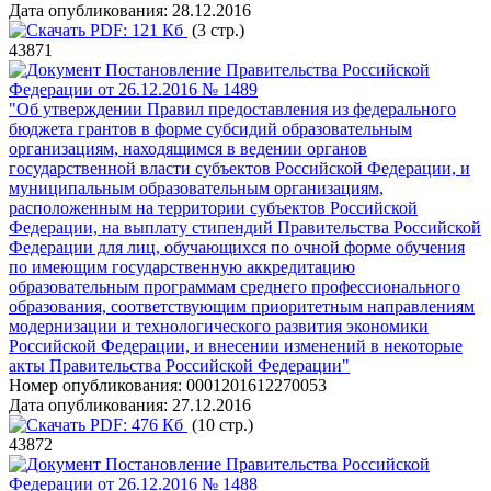
Дата опубликования:
28.12.2016
PDF:
121 Кб
(3 стр.)
43871
Постановление Правительства Российской
Федерации от 26.12.2016 № 1489
"Об утверждении Правил предоставления из федерального
бюджета грантов в форме субсидий образовательным
организациям, находящимся в ведении органов
государственной власти субъектов Российской Федерации, и
муниципальным образовательным организациям,
расположенным на территории субъектов Российской
Федерации, на выплату стипендий Правительства Российской
Федерации для лиц, обучающихся по очной форме обучения
по имеющим государственную аккредитацию
образовательным программам среднего профессионального
образования, соответствующим приоритетным направлениям
модернизации и технологического развития экономики
Российской Федерации, и внесении изменений в некоторые
акты Правительства Российской Федерации"
Номер опубликования:
0001201612270053
Дата опубликования:
27.12.2016
PDF:
476 Кб
(10 стр.)
43872
Постановление Правительства Российской
Федерации от 26.12.2016 № 1488