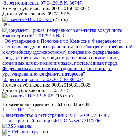
(Зарегистрирован 07.04.2015 № 36747)
Номер опубликования:
0001201504090015
Дата опубликования:
09.04.2015
PDF:
105 Кб
(2 стр.)
383
Приказ Федерального агентства воздушного
транспорта от 12.01.2015 № 3
"Об утверждении Положения о Комиссии Федерального
агентства воздушного транспорта по соблюдению требований
к служебному (должностному) поведению федеральных
государственных служащих и работников организаций,
созданных для выполнения задач, поставленных перед
Федеральным агентством воздушного транспорта, и
урегулированию конфликта интересов"
(Зарегистрирован 12.03.2015 № 36408)
Номер опубликования:
0001201503130035
Дата опубликования:
13.03.2015
PDF:
1226 Кб
(15 стр.)
Показаны на странице: с 361 по 383 из 383
1
...
10
11
12
13
Свидетельство о регистрации СМИ № ФС77-47467
Электронный паспорт ФГИС № ФС77110096