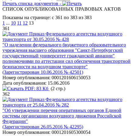
Печать списка документов -
СПИСОК ОПУБЛИКОВАННЫХ ПРАВОВЫХ АКТОВ
Показаны на странице: с 361 по 383 из 383
1
...
10
11
12
13
361
Приказ Федерального агентства воздушного
транспорта от 30.05.2016 № 428
"О наделении федерального бюджетного образовательного
учреждения высшего образования "Санкт-Петербургский
государственный университет гражданской авиации"
полномочиями по аттестации сил обеспечения транспортной
безопасности на воздушном транспорте"
(Зарегистрирован 10.06.2016 № 42501)
Номер опубликования:
0001201606150053
Дата опубликования:
15.06.2016
PDF:
83 Кб
(2 стр.)
362
Приказ Федерального агентства воздушного
транспорта от 25.04.2016 № 282
"Об утверждении перечня оперативных органов Единой
системы организации воздушного движения Российской
Федерации"
(Зарегистрирован 26.05.2016 № 42295)
Номер опубликования:
0001201605300054