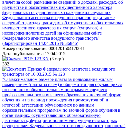
влечёт за собой размещение сведений о доходах, расходах, об
имуществе и обязательствах имущественного характера
федеральных государственных гражданских служащих
Федерального агентства воздушного транспорта, а также
сведений о доходах, расходах, об имуществе и обязательствах
имущественного характера их супруг (супругов) и
несовершеннолетних детей на официальном сайте
Федерального агентства воздушного транспорта"
(Зарегистрирован 14.04.2015 № 36846)
Номер опубликования:
0001201504170011
Дата опубликования:
17.04.2015
PDF:
123 Кб
(3 стр.)
382
Приказ Федерального агентства воздушного
транспорта от 16.03.2015 № 123
"О максимальном размере платы за пользование жилым
помещением (платы за наем) в общежитии для обучающихся
по основным образовательным программам среднего
профессионального и высшего образования по очной форме
обучения и на период прохождения промежуточной и
итоговой аттестации обучающимся по данным
образовательным программам по заочной форме обучения в
организациях, осуществляющих образовательную
деятельность, функции и полномочия учредителя которых
осуществляет Федеральное агентство воздушного транспорта"