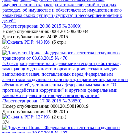
имущественного характера, а также сведений о доходах,
расходах, об имуществе и обязательствах имущественного
характера своих супруги (супруга) и несовершеннолетних
детей"
(Зарегистрирован 20.08.2015 № 38609)
Номер опубликования:
0001201508240034
Дата опубликования:
24.08.2015
PDF:
443 Кб
(6 стр.)
373
Приказ Федерального агентства воздушного
транспорта от 03.08.2015 № 470
"О распространении на отдельные категории работников,
замещающих должности в организациях, созданных для
выполнения задач, поставленных перед Федеральным
агентством воздушного транспорта, ограничений, запретов и
обязанностей, установленных федеральным законом "О
противодействии коррупции" и другими федеральными
законами в целях противодействия коррупции"
(Зарегистрирован 17.08.2015 № 38550)
Номер опубликования:
0001201508190019
Дата опубликования:
19.08.2015
PDF:
127 Кб
(2 стр.)
374
Приказ Федерального агентства воздушного
транспорта от 10.07.2015 № 407