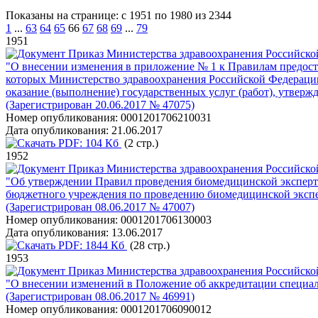
Показаны на странице: с 1951 по 1980 из 2344
1
...
63
64
65
66
67
68
69
...
79
1951
Приказ Министерства здравоохранения Российско
"О внесении изменения в приложение № 1 к Правилам предос
которых Министерство здравоохранения Российской Федерации
оказание (выполнение) государственных услуг (работ), утвер
(Зарегистрирован 20.06.2017 № 47075)
Номер опубликования:
0001201706210031
Дата опубликования:
21.06.2017
PDF:
104 Кб
(2 стр.)
1952
Приказ Министерства здравоохранения Российско
"Об утверждении Правил проведения биомедицинской эксперт
бюджетного учреждения по проведению биомедицинской эксп
(Зарегистрирован 08.06.2017 № 47007)
Номер опубликования:
0001201706130003
Дата опубликования:
13.06.2017
PDF:
1844 Кб
(28 стр.)
1953
Приказ Министерства здравоохранения Российско
"О внесении изменений в Положение об аккредитации специал
(Зарегистрирован 08.06.2017 № 46991)
Номер опубликования:
0001201706090012