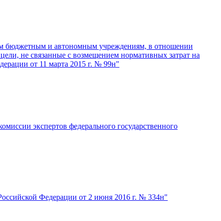
ным бюджетным и автономным учреждениям, в отношении
цели, не связанные с возмещением нормативных затрат на
ерации от 11 марта 2015 г. № 99н"
омиссии экспертов федерального государственного
оссийской Федерации от 2 июня 2016 г. № 334н"