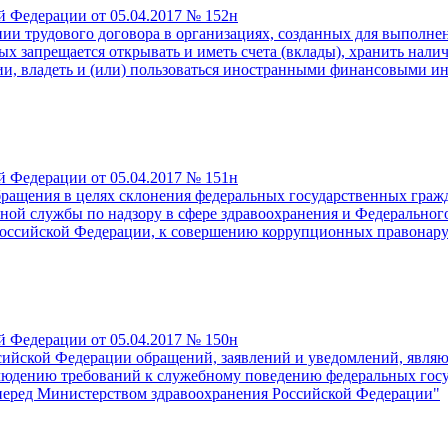
й Федерации от 05.04.2017 № 152н
ии трудового договора в организациях, созданных для выполне
х запрещается открывать и иметь счета (вклады), хранить нали
и, владеть и (или) пользоваться иностранными финансовыми и
й Федерации от 05.04.2017 № 151н
обращения в целях склонения федеральных государственных гра
ой службы по надзору в сфере здравоохранения и Федерального
Российской Федерации, к совершению коррупционных правонар
й Федерации от 05.04.2017 № 150н
сийской Федерации обращений, заявлений и уведомлений, явля
людению требований к служебному поведению федеральных гос
 перед Министерством здравоохранения Российской Федерации"