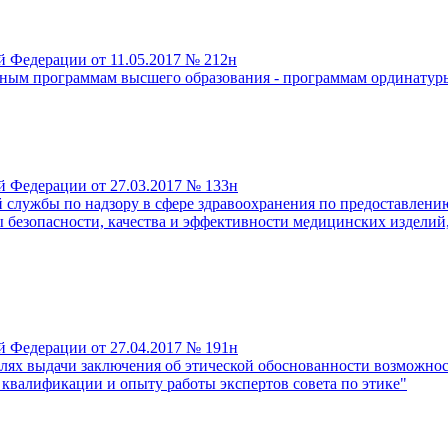
 Федерации от 11.05.2017 № 212н
ьным программам высшего образования - программам ординатур
й Федерации от 27.03.2017 № 133н
службы по надзору в сфере здравоохранения по предоставлени
зы безопасности, качества и эффективности медицинских издел
й Федерации от 27.04.2017 № 191н
целях выдачи заключения об этической обоснованности возможно
к квалификации и опыту работы экспертов совета по этике"