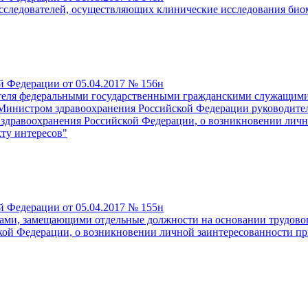
исследователей, осуществляющих клинические исследования би
й Федерации от 05.04.2017 № 156н
теля федеральными государственными гражданскими служащими
Министром здравоохранения Российской Федерации руководите
а здравоохранения Российской Федерации, о возникновении ли
кту интересов"
й Федерации от 05.04.2017 № 155н
ами, замещающими отдельные должности на основании трудового
ой Федерации, о возникновении личной заинтересованности пр