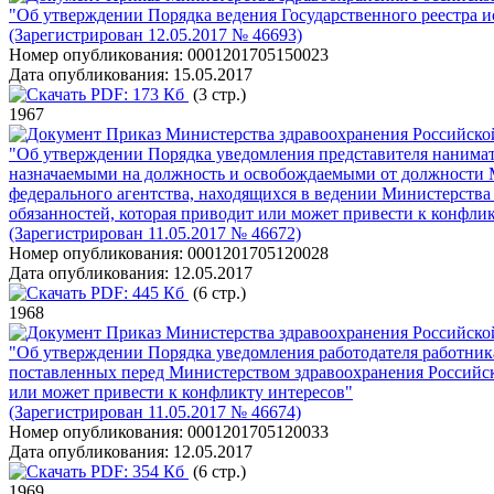
"Об утверждении Порядка ведения Государственного реестра 
(Зарегистрирован 12.05.2017 № 46693)
Номер опубликования:
0001201705150023
Дата опубликования:
15.05.2017
PDF:
173 Кб
(3 стр.)
1967
Приказ Министерства здравоохранения Российско
"Об утверждении Порядка уведомления представителя нанима
назначаемыми на должность и освобождаемыми от должности 
федерального агентства, находящихся в ведении Министерств
обязанностей, которая приводит или может привести к конфли
(Зарегистрирован 11.05.2017 № 46672)
Номер опубликования:
0001201705120028
Дата опубликования:
12.05.2017
PDF:
445 Кб
(6 стр.)
1968
Приказ Министерства здравоохранения Российско
"Об утверждении Порядка уведомления работодателя работник
поставленных перед Министерством здравоохранения Российск
или может привести к конфликту интересов"
(Зарегистрирован 11.05.2017 № 46674)
Номер опубликования:
0001201705120033
Дата опубликования:
12.05.2017
PDF:
354 Кб
(6 стр.)
1969