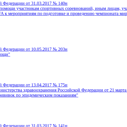
й Федерации от 31.03.2017 № 140н
 помощи участникам спортивных соревнований, иным лицам, уч
A к мероприятиям по подготовке и проведению чемпионата мира
й Федерации от 10.05.2017 № 203н
мощи"
й Федерации от 13.04.2017 № 175н
нистерства здравоохранения Российской Федерации от 21 марта
рививок по эпидемическим показаниям"
й Федерации от 31.03.2017 № 141н