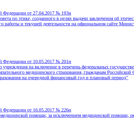
й Федерации от 27.04.2017 № 193н
вета по этике, созданного в целях выдачи заключения об этич
го работы и текущей деятельности на официальном сайте Минис
й Федерации от 10.05.2017 № 201н
го учреждения на включение в перечень федеральных государс
зательного медицинского страхования, гражданам Российской 
трахования на очередной финансовый год и плановый период"
й Федерации от 16.05.2017 № 226н
 медицинской помощи, за исключением медицинской помощи, ока