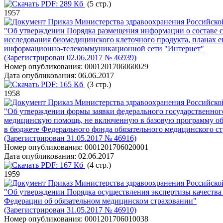
PDF:
289 Кб
(5 стр.)
1957
Приказ Министерства здравоохранения Российско
"Об утверждении Порядка размещения информации о составе со
исследования биомедицинского клеточного продукта, планах е
информационно-телекоммуникационной сети "Интернет"
(Зарегистрирован 02.06.2017 № 46939)
Номер опубликования:
0001201706060029
Дата опубликования:
06.06.2017
PDF:
165 Кб
(3 стр.)
1958
Приказ Министерства здравоохранения Российско
"Об утверждении формы заявки федерального государственно
медицинскую помощь, не включенную в базовую программу обя
в бюджете Федерального фонда обязательного медицинского с
(Зарегистрирован 31.05.2017 № 46916)
Номер опубликования:
0001201706020001
Дата опубликования:
02.06.2017
PDF:
167 Кб
(4 стр.)
1959
Приказ Министерства здравоохранения Российско
"Об утверждении Порядка осуществления экспертизы качества
Федерации об обязательном медицинском страховании"
(Зарегистрирован 31.05.2017 № 46910)
Номер опубликования:
0001201706010038