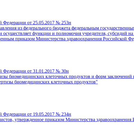
й Федерации от 25.05.2017 № 253н
тавления из федерального бюджета федеральным государствен
 осуществляет функции и полномочия учредителя, субсидий на 
жденным приказом Министерства здравоохранения Российской Фед
й Федерации от 31.01.2017 № 30н
изы биомедицинских клеточных продуктов и форм заключений к
ертизы биомедицинских клеточных продуктов"
й Федерации от 19.05.2017 № 234н
истов, утвержденное приказом Министерства здравоохранения Р