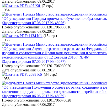
Дата опубликования:
09.06.2017
PDF:
497 Кб
(7 стр.)
1954
Приказ Министерства здравоохранения Российской
"Об утверждении Порядка приема на обучение по образовател
(Зарегистрирован 07.06.2017 № 46976)
Номер опубликования:
0001201706080016
Дата опубликования:
08.06.2017
PDF:
1134 Кб
(15 стр.)
1955
Приказ Министерства здравоохранения Российско
"Об утверждении Административного регламента Федеральной 
изделий в соответствии с Правилами регистрации и эксперти
экономической комиссии от 12 февраля 2016 г. № 46"
(Зарегистрирован 07.06.2017 № 46977)
Номер опубликования:
0001201706080020
Дата опубликования:
08.06.2017
PDF:
2699 Кб
(34 стр.)
1956
Приказ Министерства здравоохранения Российско
"Об утверждении Положения о совете по этике, созданном в 
клеточного продукта, порядка его деятельности и требований 
(Зарегистрирован 06.06.2017 № 46959)
Номер опубликования:
0001201706070028
Дата опубликования:
07.06.2017