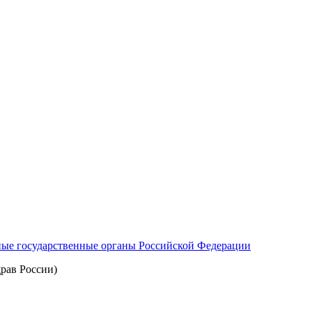
ные государственные органы Российской Федерации
рав России)