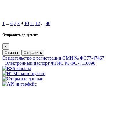
1
...
6
7
8
9
10
11
12
...
40
Отправить документ
×
Отмена
Отправить
Свидетельство о регистрации СМИ № ФС77-47467
Электронный паспорт ФГИС № ФС77110096