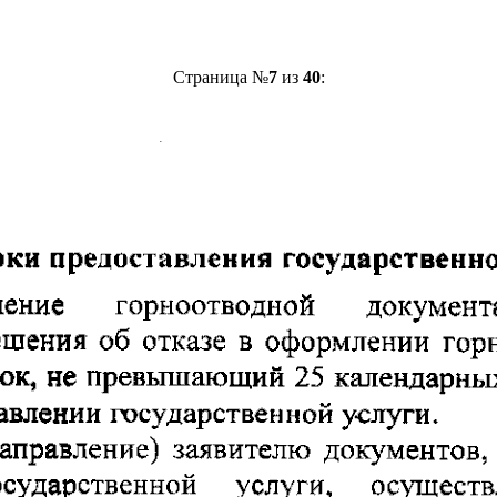
Страница №
7
из
40
: