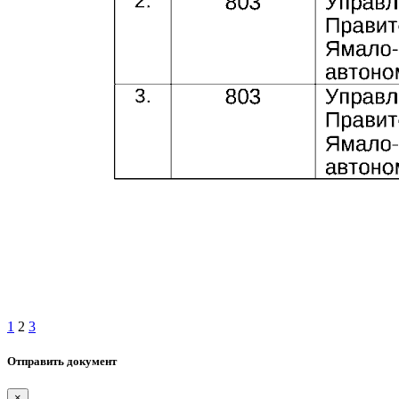
1
2
3
Отправить документ
×