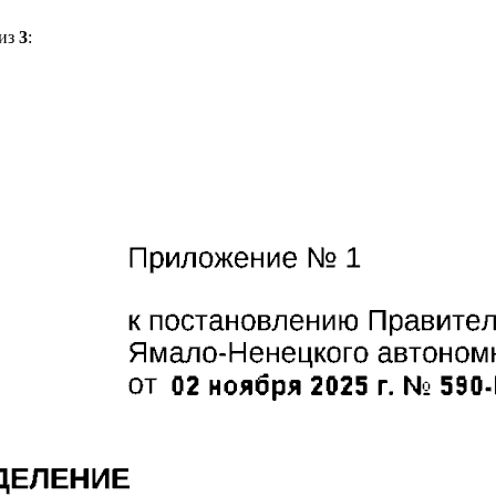
из
3
: