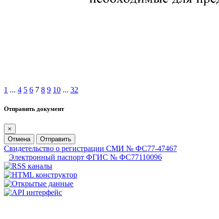
1
...
4
5
6
7
8
9
10
...
32
Отправить документ
×
Отмена
Отправить
Свидетельство о регистрации СМИ № ФС77-47467
Электронный паспорт ФГИС № ФС77110096