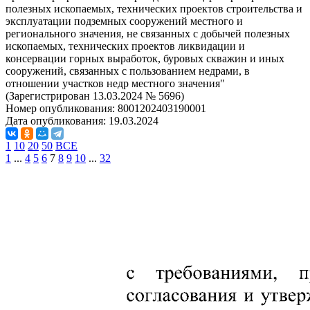
полезных ископаемых, технических проектов строительства и
эксплуатации подземных сооружений местного и
регионального значения, не связанных с добычей полезных
ископаемых, технических проектов ликвидации и
консервации горных выработок, буровых скважин и иных
сооружений, связанных с пользованием недрами, в
отношении участков недр местного значения"
(Зарегистрирован 13.03.2024 № 5696)
Номер опубликования:
8001202403190001
Дата опубликования:
19.03.2024
1
10
20
50
ВСЕ
1
...
4
5
6
7
8
9
10
...
32